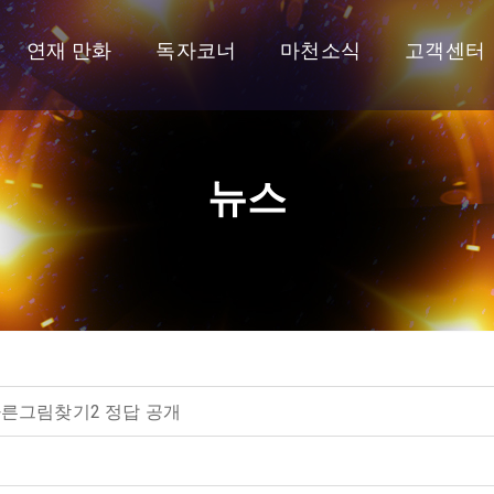
연재 만화
독자코너
마천소식
고객센터
뉴스
다른그림찾기2 정답 공개