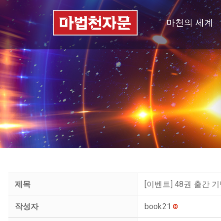
마천의 세계
제목
[이벤트] 48권 출간
작성자
book21