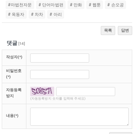
#마법천자문
# 단어마법편
# 만화
# 웹툰
# 손오공
# 옥동자
# 차차
# 아리
목록
답변
댓글
[
14
]
작성자(*)
비밀번호
(*)
자동등록
방지
(자동등록방지 숫자를 입력해 주세요)
내용(*)