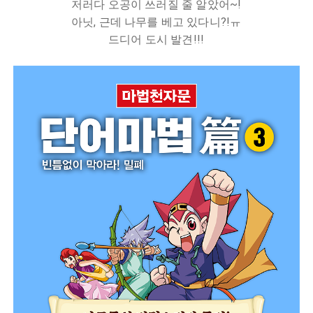
저러다 오공이 쓰러질 줄 알았어~!
아닛, 근데 나무를 베고 있다니?!ㅠ
드디어 도시 발견!!!