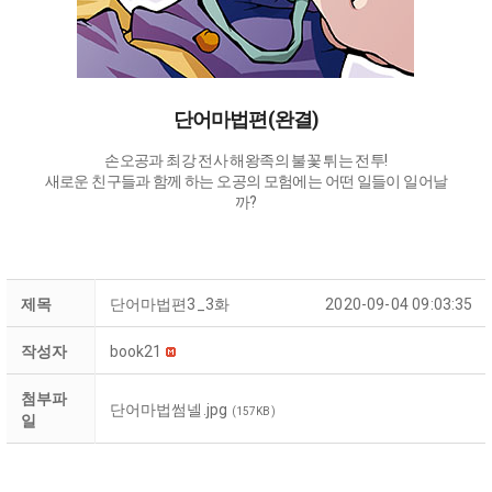
단어마법편(완결)
손오공과 최강 전사 해왕족의 불꽃 튀는 전투!
새로운 친구들과 함께 하는 오공의 모험에는 어떤 일들이 일어날
까?
제목
단어마법편3_3화
2020-09-04 09:03:35
작성자
book21
첨부파
단어마법썸넬.jpg
(157KB)
일