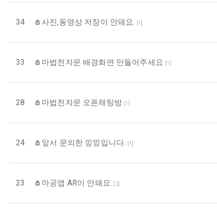
34
사진,동영상 저장이 안돼요.
[
1
]
33
마법천자문 배경화면 만들어주세요
[
1
]
28
마법천자문 오픈채팅방
[
1
]
24
앞서 문의한 낑낑입니다.
[
1
]
23
마공앱 AR이 안돼요.
[
2
]