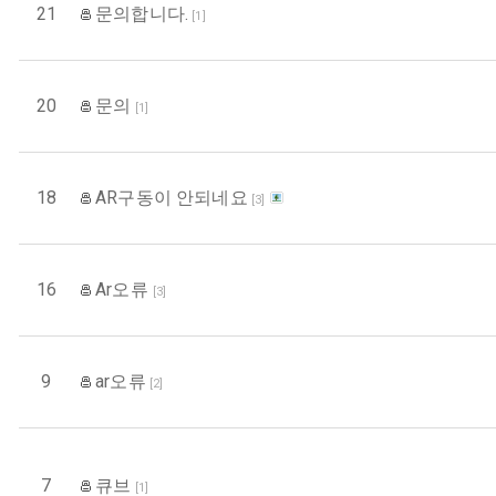
21
문의합니다.
[
1
]
20
문의
[
1
]
18
AR구동이 안되네요
[
3
]
16
Ar오류
[
3
]
9
ar오류
[
2
]
7
큐브
[
1
]