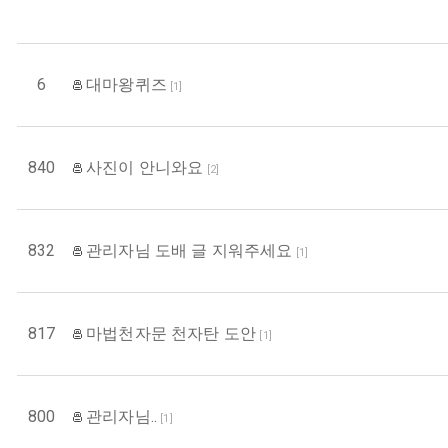
6
대마왕퀴즈
[
1
]
840
사진이 안니와요
[
2
]
832
관리자님 도배 글 지워주세요
[
1
]
817
마법천자문 천자탄 도안
[
1
]
800
관리자님..
[
1
]