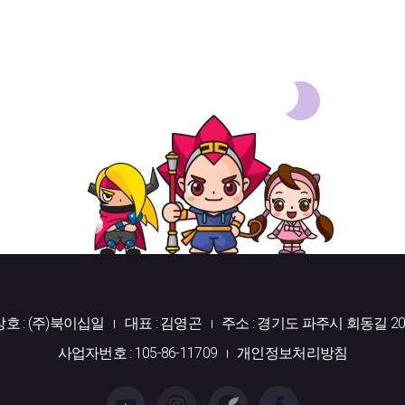
상호 : (주)북이십일
대표 : 김영곤
주소 : 경기도 파주시 회동길 20
사업자번호 : 105-86-11709
개인정보처리방침