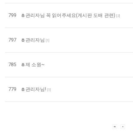
799
관리자님 꼭 읽어주세요(게시판 도배 관련)
[
2
]
797
관리자님
[
1
]
785
제 소원~
779
관리자님!
[
1
]