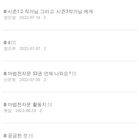
시즌1.2 작가님 그리고. 시즌3작가님 에게
정민영
2022-07-19
2
d
[
1
]
창조주
2022-07-07
2
마법천자문 53권 언제 나와요?
[
1
]
신은호
2022-07-05
2
마법천자문 활동지
[
1
]
뽀담
2022-06-23
2
궁금한 것
[
1
]