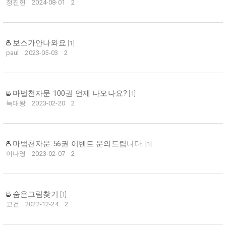
정진헌
2024-08-01
2
보스가안나와요
[
1
]
paul
2023-05-03
2
마법천자문 100권 언제 나오나요?
[
1
]
늑대왕
2023-02-20
2
마법천자문 56권 이벤트 문의드립니다.
[
1
]
이나영
2023-02-07
2
숨은그림찾기
[
1
]
고건
2022-12-24
2