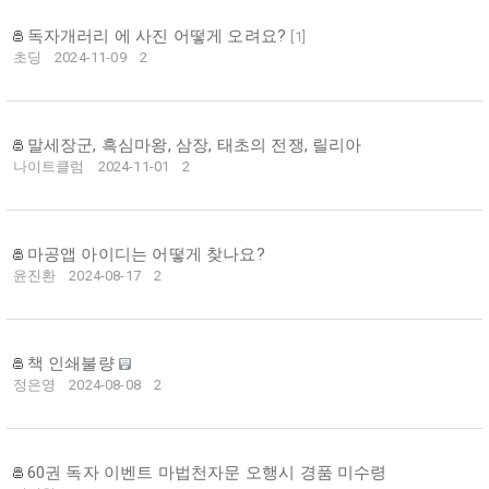
독자개러리 에 사진 어떻게 오려요?
[
1
]
초딩
2024-11-09
2
말세장군, 흑심마왕, 삼장, 태초의 전쟁, 릴리아
나이트클럼
2024-11-01
2
마공앱 아이디는 어떻게 찾나요?
윤진환
2024-08-17
2
책 인쇄불량
정은영
2024-08-08
2
60권 독자 이벤트 마법천자문 오행시 경품 미수령