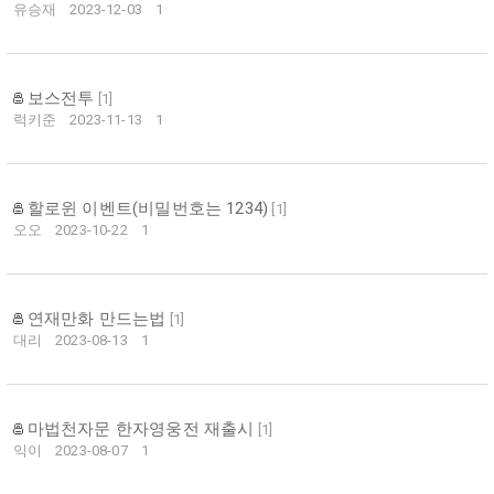
유승재
2023-12-03
1
보스전투
[
1
]
럭키준
2023-11-13
1
할로윈 이벤트(비밀번호는 1234)
[
1
]
오오
2023-10-22
1
연재만화 만드는법
[
1
]
대리
2023-08-13
1
마법천자문 한자영웅전 재출시
[
1
]
익이
2023-08-07
1