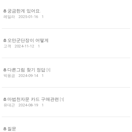
궁금한게 있어요.
레일라
2025-01-16
1
오만군단장이 어떻게
고객
2024-11-12
1
다른그림 찾기 정답
[
1
]
박용금
2024-09-14
1
마법천자문 카드 구매관련
[
1
]
유대근
2024-08-19
1
질문