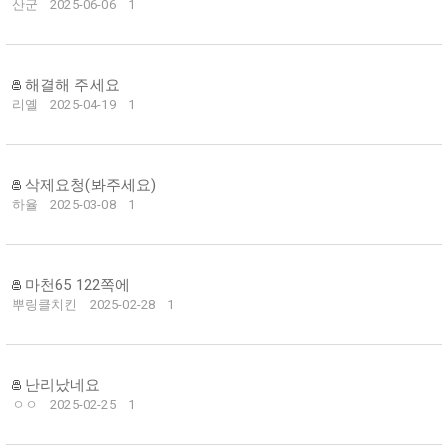
산군
2025-06-06
1
해결해 주세요
리옐
2025-04-19
1
삭제요청(봐주세요)
하율
2025-03-08
1
마천65 122쪽에
뿌링클치킨
2025-02-28
1
난리났네요
ㅇㅇ
2025-02-25
1