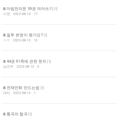
마법천자문 59권 띄어쓰기
[
1
]
시엔
2023-08-10
17
질투 본명이 뭔가요?
[
1
]
ㅇㅇ
2023-08-13
13
44권 91쪽에 관한 문의
[
1
]
남건우
2023-08-13
5
연재만화 만드는법
[
1
]
대리
2023-08-13
1
통곡의 협곡
[
1
]