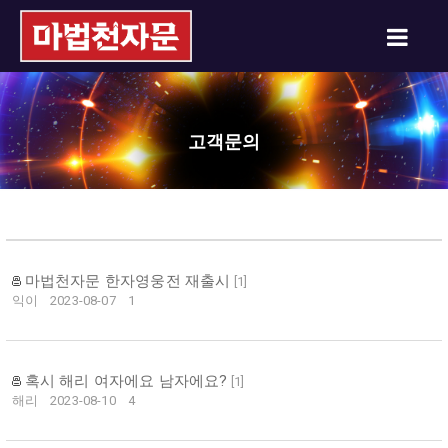
고객문의
마법천자문 한자영웅전 재출시
[
1
]
익이
2023-08-07
1
혹시 해리 여자에요 남자에요?
[
1
]
해리
2023-08-10
4