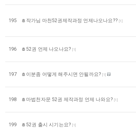
195
작가님 마천52권제작과정 언제나오나요??
[
1
]
196
52권 언제 나오나요?
[
1
]
197
이분좀 어떻게 해주시면 안될까요?
[
1
]
198
마법천자문 52권 제작과정 언제 나와요?
[
1
]
199
52권 출시 시기는요?
[
1
]