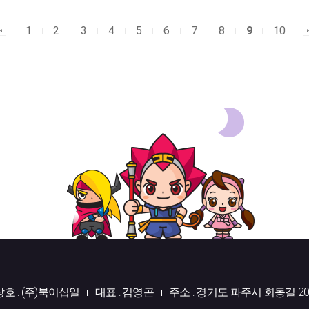
1
2
3
4
5
6
7
8
9
10
상호 : (주)북이십일
대표 : 김영곤
주소 : 경기도 파주시 회동길 20