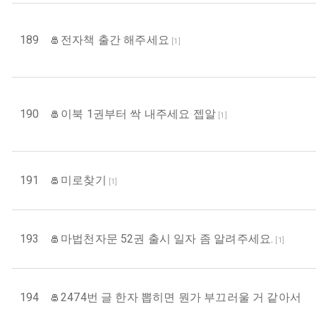
189
전자책 출간 해주세요
[
1
]
190
이북 1권부터 싹 내주세요 젭알
[
1
]
191
미로찾기
[
1
]
193
마법천자문 52권 출시 일자 좀 알려주세요.
[
1
]
194
2474번 글 한자 뽑히면 뭔가 부끄러울 거 같아서