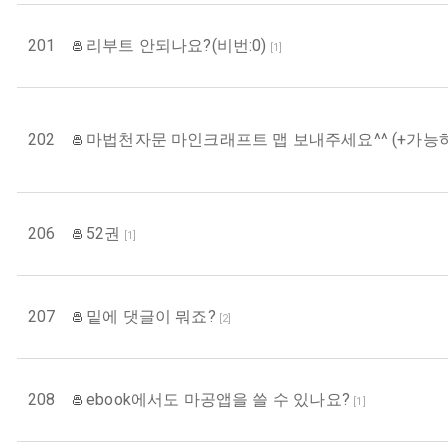
201
리부트 안되나요?(비번:0)
[
1
]
202
마법천자문 마인크래프트 맵 보내주세요^^ (+가능
206
52권
[
1
]
207
밑에 댓글이 뭐죠?
[
2
]
208
ebook에서도 마공앱을 쓸 수 있나요?
[
1
]