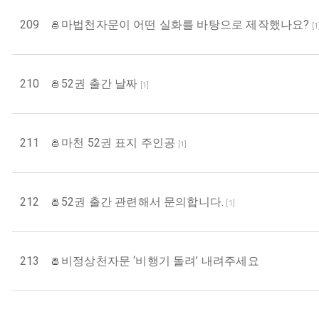
209
마법천자문이 어떤 실화를 바탕으로 제작했나요?
[
1
210
52권 출간 날짜
[
1
]
211
마천 52권 표지 주인공
[
1
]
212
52권 출간 관련해서 문의합니다.
[
1
]
213
비정상천자문 ‘비행기 돌려’ 내려주세요