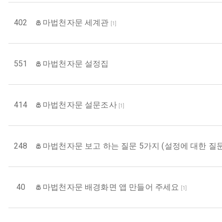
402
마법천자문 세계관
[
1
]
551
마법천자문 설정집
414
마법천자문 설문조사
[
1
]
248
마법천자문 보고 하는 질문 5가지 (설정에 대한 질문
40
마법천자문 배경화면 앱 만들어 주세요
[
1
]