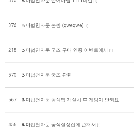
470
마법천자문 단어마법 1111비번
[
1
]
376
마법천자문 논란 (qweqwe)
[
1
]
218
마법천자문 굿즈 구매 인증 이벤트에서
[
1
]
570
마법천자문 굿즈 관련
567
마법천자문 공식앱 재설치 후 게임이 안되요
456
마법천자문 공식설정집에 관해서
[
1
]