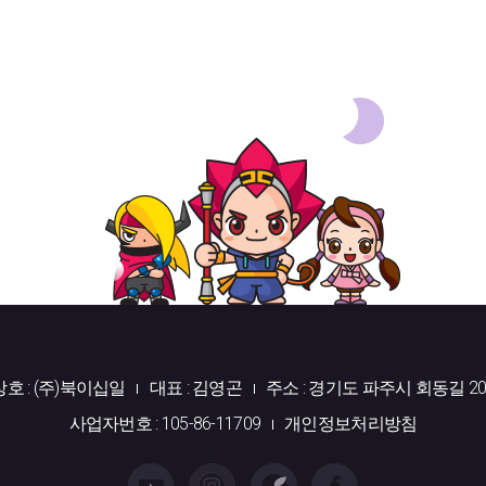
상호 : (주)북이십일
대표 : 김영곤
주소 : 경기도 파주시 회동길 20
사업자번호 : 105-86-11709
개인정보처리방침