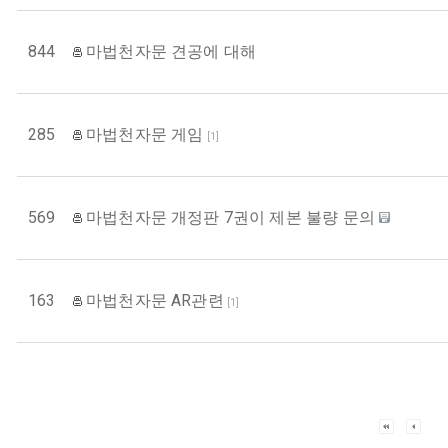
844
마법천자문 견공에 대해
285
마법천자문 게임
[
1
]
569
마법천자문 개정판 7권이 제본 불량 문의
163
마법천자문 AR관련
[
1
]