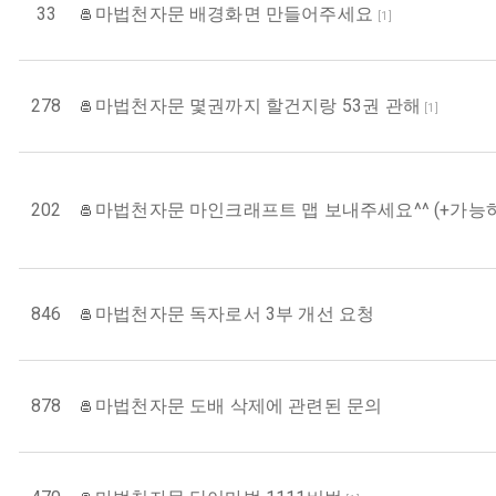
33
마법천자문 배경화면 만들어주세요
[
1
]
278
마법천자문 몇권까지 할건지랑 53권 관해
[
1
]
202
마법천자문 마인크래프트 맵 보내주세요^^ (+가능
846
마법천자문 독자로서 3부 개선 요청
878
마법천자문 도배 삭제에 관련된 문의