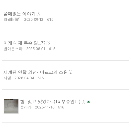
쓸데없는 이야기
[
5
]
리월[唎䬂]
2025-09-12
615
이게 대체 무슨 일...??
[
6
]
별아몬스타
2025-08-01
615
세계관 연합 외전- 마르크의 소원
[
2
]
샤엘
2026-04-04
616
헙.. 잊고 있었다...(To.뿌쮸언니)
[
1
]
클라라
2025-11-16
616