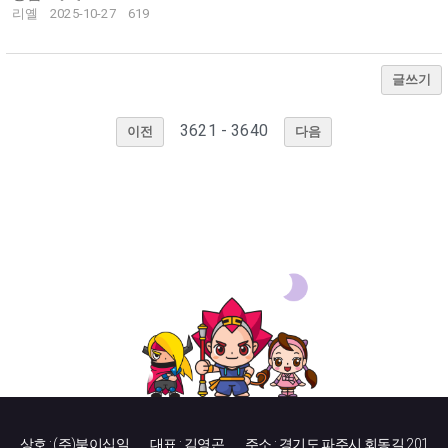
리옐
2025-10-27
619
글쓰기
3621 - 3640
이전
다음
상호 : (주)북이십일
대표 : 김영곤
주소 : 경기도 파주시 회동길 201