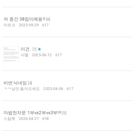
저 중간 38점이예용!!
[
8
]
마르크
2025-09-29
617
이건..
[
1
]
샤엘
2025-06-12
617
비번:닉네임
[
4
]
ㅋㅋ님만 들어오세요
2025-04-06
617
마법천자문 1부vs2부vs3부!!!
[
5
]
스칼렛
2026-04-27
618