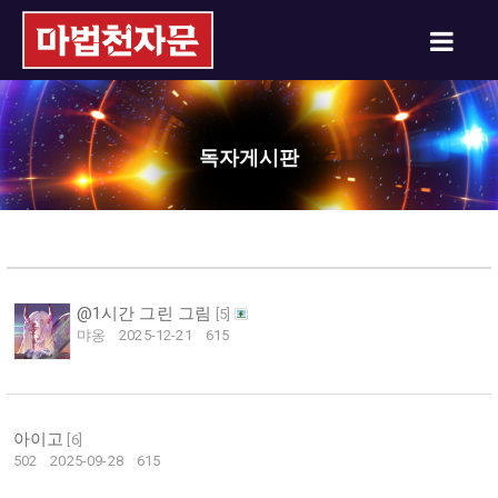
독자게시판
@1시간 그린 그림
[
5
]
먀옹
2025-12-21
615
아이고
[
6
]
502
2025-09-28
615