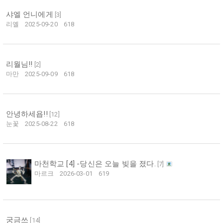
샤엘 언니에게
[
3
]
리옐
2025-09-20
618
리월님!!
[
2
]
마만
2025-09-09
618
안녕하세욥!!
[
12
]
눈꽃
2025-08-22
618
마천학교 [4] -당신은 오늘 빚을 졌다.
[
7
]
마르크
2026-03-01
619
궁금쓰
[
14
]