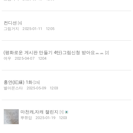
컨디션
[
6
]
그림거지
2025-01-11
1205
(평화로운 게시판 만들기 4탄)그림신청 받아요ㅛㅛ
[
2
]
여우
2025-04-07
1204
홍연(紅緣) 1화
[
26
]
별아몬스타
2025-05-09
1203
마천캐,자캐 챌린지
[
1
]
뿌쮸압
2025-01-19
1203