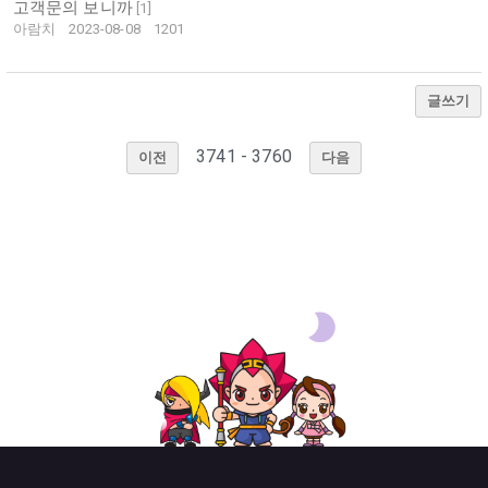
고객문의 보니까
[
1
]
아람치
2023-08-08
1201
글쓰기
3741 - 3760
이전
다음