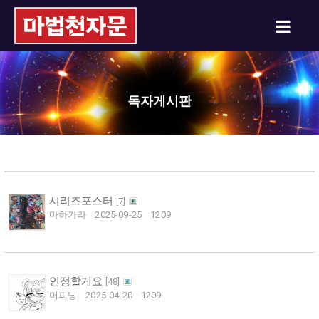
독자게시판
시리즈포스터
[
7
]
마하가라
2025-09-25
1209
인정할게요
[
48
]
머피닝
2025-04-20
1209