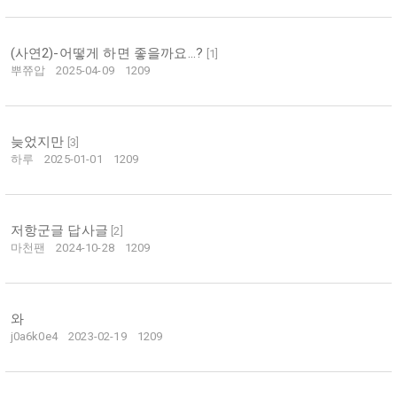
(사연2)-어떻게 하면 좋을까요...?
[
1
]
뿌쮸압
2025-04-09
1209
늦었지만
[
3
]
하루
2025-01-01
1209
저항군글 답사글
[
2
]
마천팬
2024-10-28
1209
와
j0a6k0e4
2023-02-19
1209