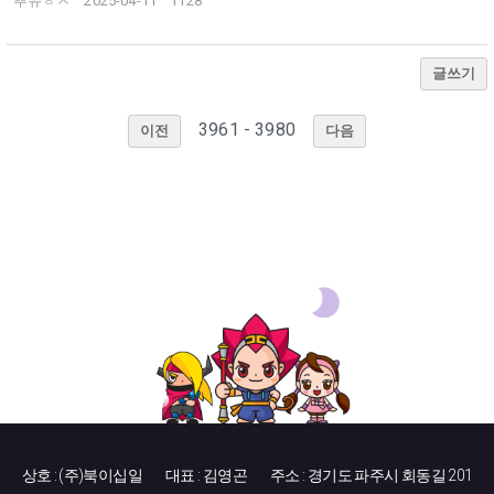
뿌쮸ㅎㅈ
2025-04-11
1128
글쓰기
3961 - 3980
이전
다음
상호 : (주)북이십일
대표 : 김영곤
주소 : 경기도 파주시 회동길 201