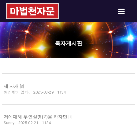
독자게시판
제 자캐
[
3
]
해리밖에 없다.
2025-03-29
1134
저에대해 부연설명(?)을 하자면
[
1
]
Sunny
2025-02-21
1134