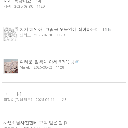
하하. 독감이요…
[
14
]
악깽
2025-03-30
1129
저기 혜인아...그림을 오늘안에 줘야하는데...
[
4
]
단최고
2025-02-18
1129
여러분, 암흑계 아세요?(1)
[
2
]
Marek
2025-08-02
1128
ㅋㅋㅋ
[
6
]
퍽퍽이(워터멜론)
2025-04-11
1128
사연4-남사친한테 고백 받은 썰
[
3
]