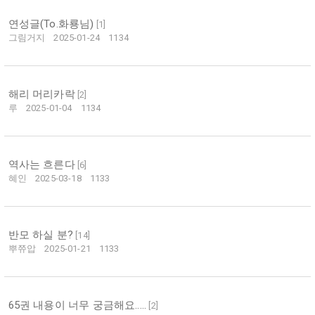
연성글(To.화룡님)
[
1
]
그림거지
2025-01-24
1134
해리 머리카락
[
2
]
루
2025-01-04
1134
역사는 흐른다
[
6
]
혜인
2025-03-18
1133
반모 하실 분?
[
14
]
뿌쮸압
2025-01-21
1133
65권 내용이 너무 궁금해요.....
[
2
]