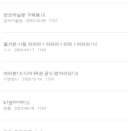
반모하실분 구해용
[
3
]
점박이물범
2023-02-28
1131
즐거운 시험 라라라ㅏ라라라ㅏ라라ㅏ라라라
[
12
]
ㅎㅎ
2025-04-17
1130
여러분! 드디어 69권 공식 떴어어요!
[
4
]
시엔엉니
2025-12-19
1129
67권!?!?!!!!
[
2
]
화룡
2025-06-18
1129