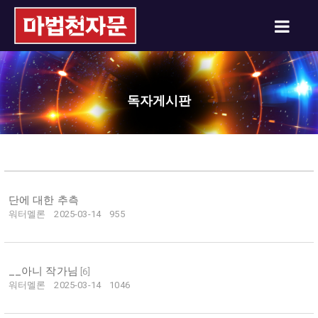
독자게시판
단에 대한 추측
워터멜론
2025-03-14
955
__아니 작가님
[
6
]
워터멜론
2025-03-14
1046