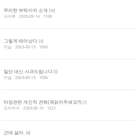
무리한 부탁이자 소개
[
30
]
사카루
2025-03-14
1128
그렇게 태어났다.
[
6
]
키살
2025-03-15
1005
일단 대신 사과드립니다
[
3
]
키살
2025-03-15
1056
타장관련 개인적 견해(꼭읽어주세요!!)
[
1
]
오키카구
2025-03-15
1221
근데 설마..
[
6
]