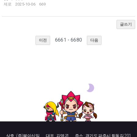
제로
2025-10-06
669
글쓰기
6661 - 6680
이전
다음
상호 : (주)북이십일
대표 : 김영곤
주소 : 경기도 파주시 회동길 201