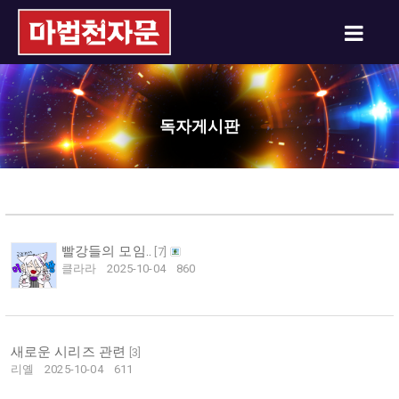
독자게시판
빨강들의 모임..
[
7
]
클라라
2025-10-04
860
새로운 시리즈 관련
[
3
]
리옐
2025-10-04
611