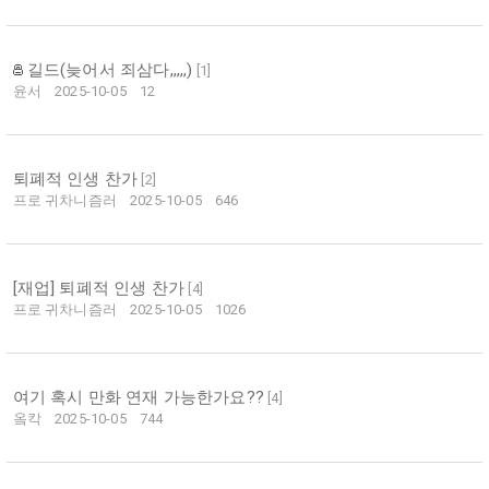
길드(늦어서 죄삼다,,,,,)
[
1
]
윤서
2025-10-05
12
퇴폐적 인생 찬가
[
2
]
프로 귀차니즘러
2025-10-05
646
[재업] 퇴폐적 인생 찬가
[
4
]
프로 귀차니즘러
2025-10-05
1026
여기 혹시 만화 연재 가능한가요??
[
4
]
옼칵
2025-10-05
744