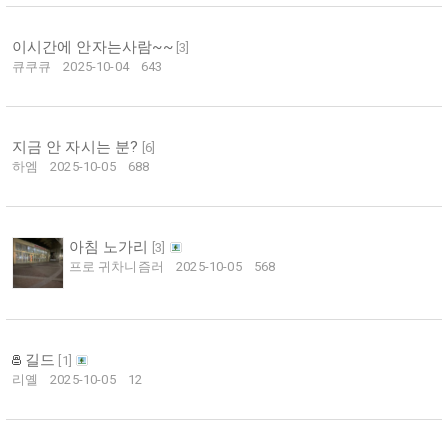
이시간에 안자는사람~~
[
3
]
큐쿠큐
2025-10-04
643
지금 안 자시는 분?
[
6
]
하엠
2025-10-05
688
아침 노가리
[
3
]
프로 귀차니즘러
2025-10-05
568
길드
[
1
]
리옐
2025-10-05
12