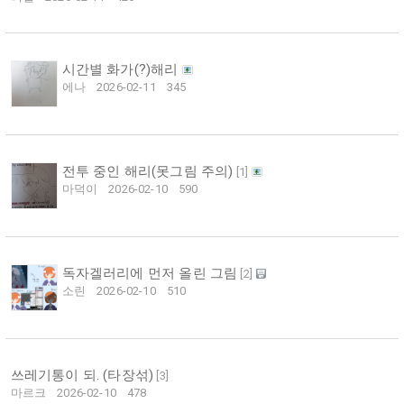
시간별 화가(?)해리
에나
2026-02-11
345
전투 중인 해리(못그림 주의)
[
1
]
마덕이
2026-02-10
590
독자겔러리에 먼저 올린 그림
[
2
]
소린
2026-02-10
510
쓰레기통이 되. (타장섞)
[
3
]
마르크
2026-02-10
478