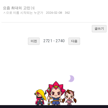
요즘 최대의 고민
[
5
]
ㅅ으로 이름 시작되는 누군가
2026-02-08
362
글쓰기
2721 - 2740
이전
다음