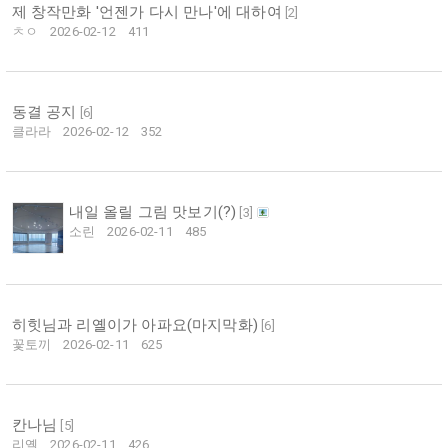
제 창작만화 '언젠가 다시 만나'에 대하여
[
2
]
ㅊㅇ
2026-02-12
411
동결 공지
[
6
]
클라라
2026-02-12
352
내일 올릴 그림 맛보기(?)
[
3
]
소린
2026-02-11
485
히힛님과 리옐이가 아파요(마지막화)
[
6
]
꽃토끼
2026-02-11
625
칸나님
[
5
]
리옐
2026-02-11
426