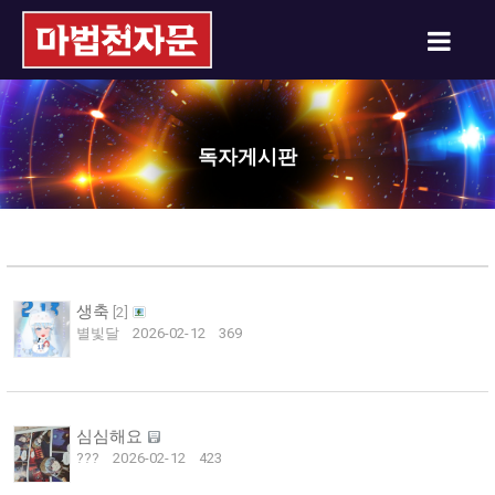
독자게시판
생축
[
2
]
별빛달
2026-02-12
369
심심해요
???
2026-02-12
423