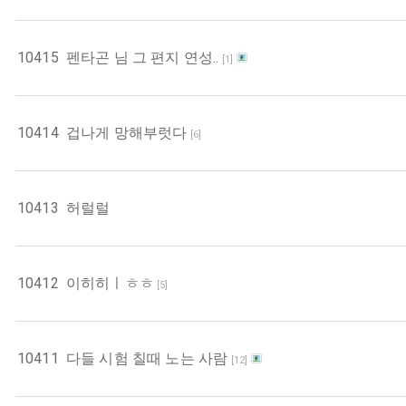
10415
펜타곤 님 그 편지 연성..
[
1
]
10414
겁나게 망해부럿다
[
6
]
10413
허럴럴
10412
이히히ㅣㅎㅎ
[
5
]
10411
다들 시험 칠때 노는 사람
[
12
]