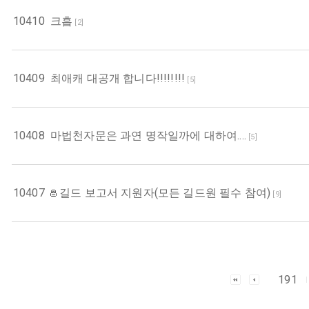
10410
크흡
[
2
]
10409
최애캐 대공개 합니다!!!!!!!!
[
5
]
10408
마법천자문은 과연 명작일까에 대하여....
[
5
]
10407
길드 보고서 지원자(모든 길드원 필수 참여)
[
9
]
191