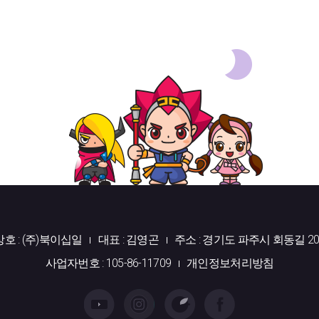
상호 : (주)북이십일
대표 : 김영곤
주소 : 경기도 파주시 회동길 20
사업자번호 : 105-86-11709
개인정보처리방침