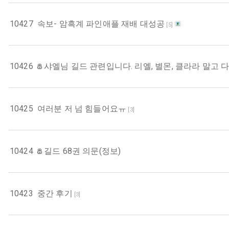
10427
속보- 암흑계 파인애플 재배 대성공
[
5
]
10426
샤엘님 길드 관련입니다. 리옐, 별몬, 클라라 말고 
10425
여러분 저 넘 힘들어요ㅠ
[
3
]
10424
길드 68권 의문(정보)
10423
중간 후기
[
3
]