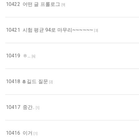
10422
어떤 글 프롤로그
[
9
]
10421
시험 평균 94로 마무리~~~~~~
[
3
]
10419
ㅎ...
[
6
]
10418
길드 질문
[
2
]
10417
중간..
[
1
]
10416
이거
[
1
]