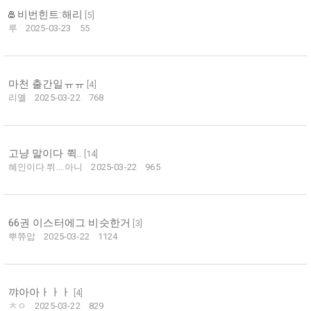
비번힌트:해리
[
5
]
루
2025-03-23
55
마천 출간일ㅠㅠ
[
4
]
리옐
2025-03-22
768
고냥 말이다 쮝..
[
14
]
혜인이다 쮜….아니
2025-03-22
965
66권 이스터에그 비슷한거
[
3
]
뿌쮸압
2025-03-22
1124
꺄아아ㅏㅏㅏ
[
4
]
ㅊㅇ
2025-03-22
829