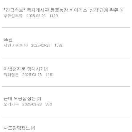
*긴급속보* 독자게시판 동물농장 바이러스 '심각'단계 뿌쮸
[
4
]
뿌쮸압뿌쮸
2025-03-23
1129
66권..
시엔 사랑해냥
2025-03-23
1582
마법천자문 명대사?
[
7
]
워터멜론
2025-03-23
1151
근데 오공삼장은
[
2
]
오키카구
2025-03-23
830
나도감염됐노
[
2
]