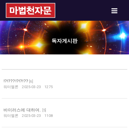
독자게시판
!?!???!?!?!??
[
6
]
워터멜론
2025-03-23
1275
바이러스에 대하여..
[
5
]
워터멜론
2025-03-23
1108