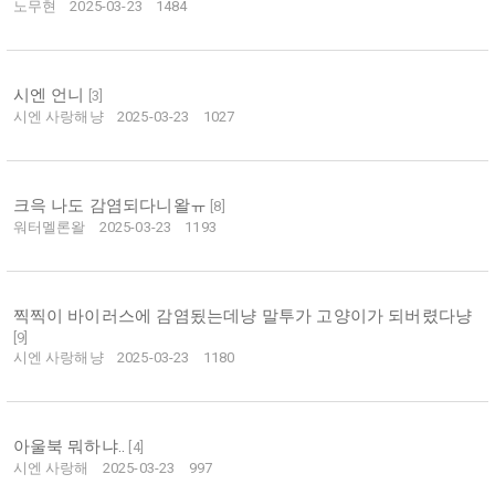
노무현
2025-03-23
1484
시엔 언니
[
3
]
시엔 사랑해냥
2025-03-23
1027
크윽 나도 감염되다니왈ㅠ
[
8
]
워터멜론왈
2025-03-23
1193
찍찍이 바이러스에 감염됬는데냥 말투가 고양이가 되버렸다냥
[
9
]
시엔 사랑해냥
2025-03-23
1180
아울북 뭐하냐..
[
4
]
시엔 사랑해
2025-03-23
997