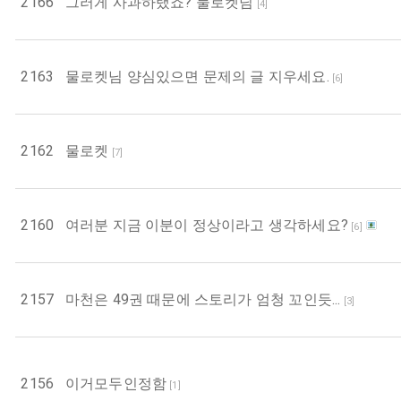
2166
그러게 사과하랬죠? 물로켓님
[
4
]
2163
물로켓님 양심있으면 문제의 글 지우세요.
[
6
]
2162
물로켓
[
7
]
2160
여러분 지금 이분이 정상이라고 생각하세요?
[
6
]
2157
마천은 49권 때문에 스토리가 엄청 꼬인듯...
[
3
]
2156
이거모두인정함
[
1
]