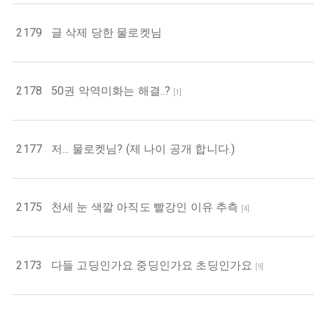
2179
글 삭제 당한 물로켓님
2178
50권 악역미화는 해결..?
[
1
]
2177
저... 물로켓님? (제 나이 공개 합니다.)
2175
천세 눈 색깔 아직도 빨강인 이유 추측
[
4
]
2173
다들 고딩인가요 중딩인가요 초딩인가요
[
9
]