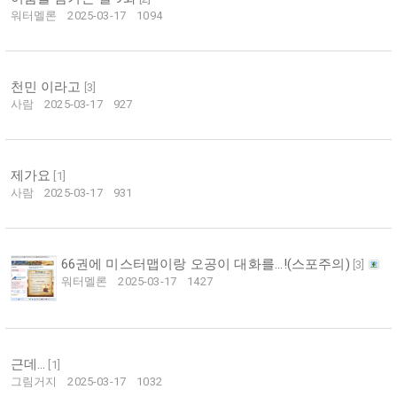
워터멜론
2025-03-17
1094
천민 이라고
[
3
]
사람
2025-03-17
927
제가요
[
1
]
사람
2025-03-17
931
66권에 미스터맵이랑 오공이 대화를...!(스포주의)
[
3
]
워터멜론
2025-03-17
1427
근데…
[
1
]
그림거지
2025-03-17
1032