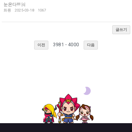
눈온다!!!
[
6
]
화룡
2025-03-18
1067
글쓰기
3981 - 4000
이전
다음