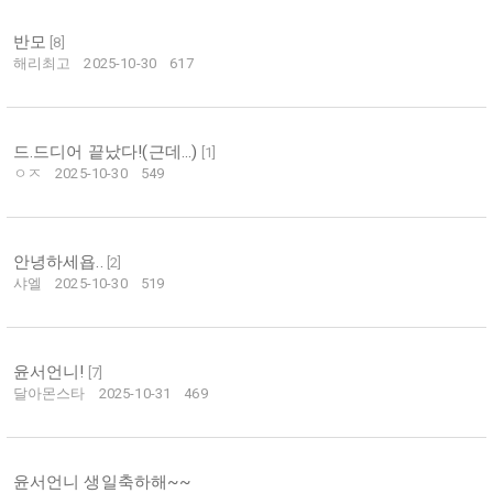
반모
[
8
]
해리최고
2025-10-30
617
드.드디어 끝났다!(근데...)
[
1
]
ㅇㅈ
2025-10-30
549
안녕하세욥..
[
2
]
샤엘
2025-10-30
519
윤서언니!
[
7
]
달아몬스타
2025-10-31
469
윤서언니 생일축하해~~