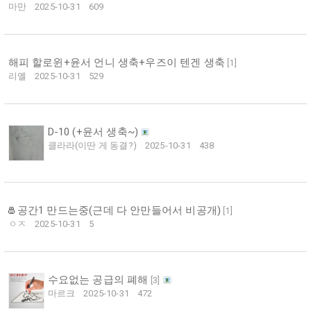
마만
2025-10-31
609
해피 할로윈+윤서 언니 생축+우즈이 텐겐 생축
[
1
]
리옐
2025-10-31
529
D-10 (+윤서 생축~)
클라라(이딴 게 동결?)
2025-10-31
438
공간1 만드는중(근데 다 안만들어서 비공개)
[
1
]
ㅇㅈ
2025-10-31
5
수요없는 공급의 폐해
[
3
]
마르크
2025-10-31
472