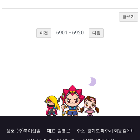
글쓰기
6901 - 6920
이전
다음
상호 : (주)북이십일
대표 : 김영곤
주소 : 경기도 파주시 회동길 201