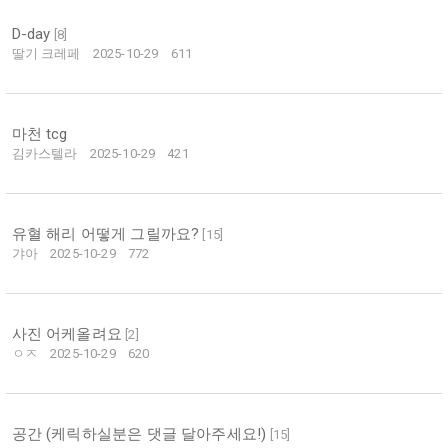
D-day
[
8
]
딸기 크레페
2025-10-29
611
마천 tcg
김카스텔라
2025-10-29
421
유혈 해리 어떻게 그릴까요?
[
15
]
갸아
2025-10-29
772
사진 어케올려요
[
2
]
ㅇㅈ
2025-10-29
620
공간 (케릭하실분은 댓글 달아주세요!)
[
15
]