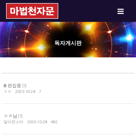
독자게시판
편집중
[
1
]
ㅎㄹ
2025-10-28
7
ㅇㅈ님
[
1
]
달아몬스타
2025-10-28
482