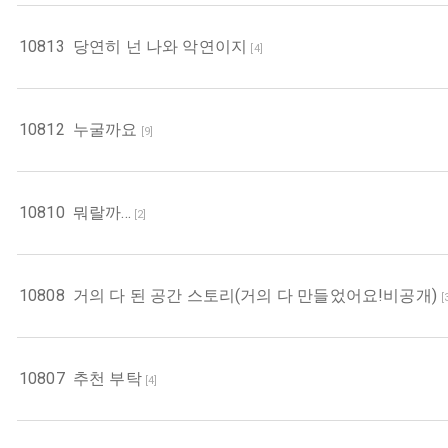
10813
당연히 넌 나와 악연이지
[
4
]
10812
누굴까요
[
9
]
10810
뭐랄까...
[
2
]
10808
거의 다 된 공간 스토리(거의 다 만들었어요!비공개)
[
10807
추천 부탁
[
4
]