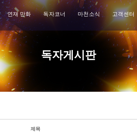
연재 만화
독자코너
마천소식
고객센터
독자게시판
제목