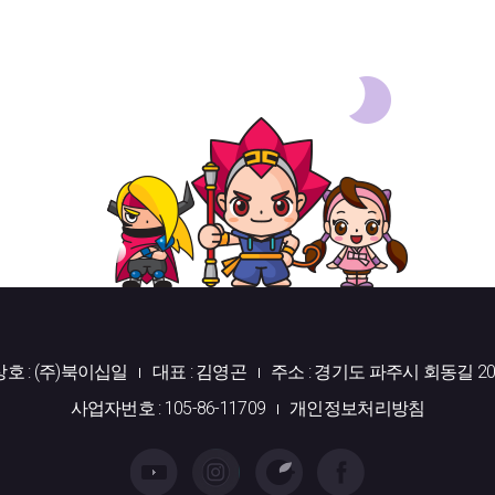
상호 : (주)북이십일
대표 : 김영곤
주소 : 경기도 파주시 회동길 20
사업자번호 : 105-86-11709
개인정보처리방침