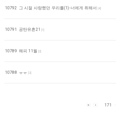
10792
그 시절 사랑했던 우리를(1)-너에게 취해서
[
4
]
10791
공탄유흔21
[
1
]
10789
해피 11월
[
2
]
10788
ㅠㅠ
[
2
]
171