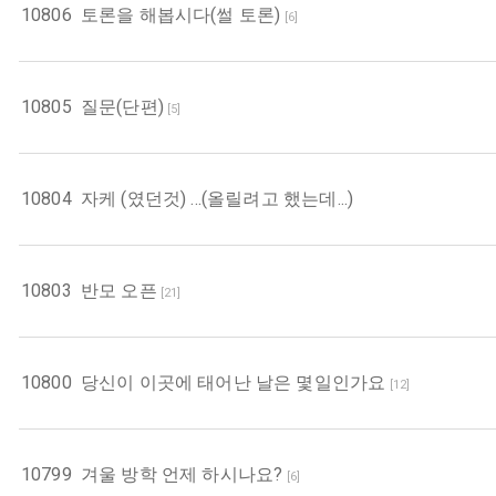
10806
토론을 해봅시다(썰 토론)
[
6
]
10805
질문(단편)
[
5
]
10804
자케 (였던것) ...(올릴려고 했는데...)
10803
반모 오픈
[
21
]
10800
당신이 이곳에 태어난 날은 몇일인가요
[
12
]
10799
겨울 방학 언제 하시나요?
[
6
]