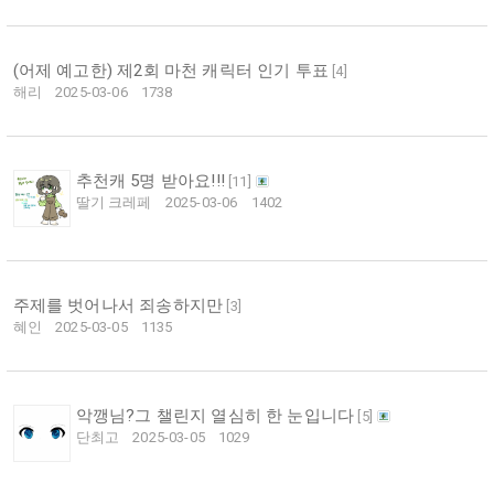
(어제 예고한) 제2회 마천 캐릭터 인기 투표
[
4
]
해리
2025-03-06
1738
추천캐 5명 받아요!!!
[
11
]
딸기 크레페
2025-03-06
1402
주제를 벗어나서 죄송하지만
[
3
]
혜인
2025-03-05
1135
악깽님?그 챌린지 열심히 한 눈입니다
[
5
]
단최고
2025-03-05
1029