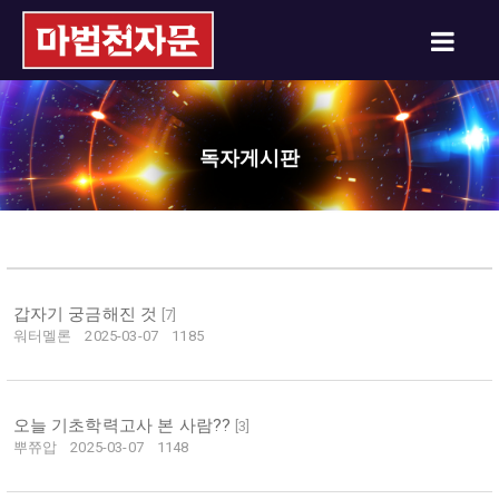
독자게시판
갑자기 궁금해진 것
[
7
]
워터멜론
2025-03-07
1185
오늘 기초학력고사 본 사람??
[
3
]
뿌쮸압
2025-03-07
1148