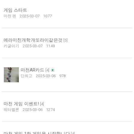
게임 스타트
마천 펜
2025-03-07
1077
에라미친개학개또라이같은것
[
5
]
카굴아기
2025-03-07
1149
마천AR카드
[
4
]
단최고
2025-03-06
978
마천 게임 이벤트!
[
4
]
워터멜론
2025-03-06
1274
마천 게임 1화 게임을 시작합니다
[
4
]