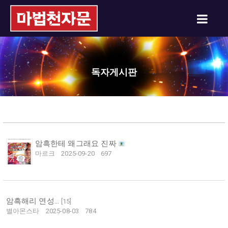
독자게시판
암흑한테 왜그래요 진짜
마르크
2025-09-20
697
암흑해리 연성...
[
15
]
별아몬스타
2025-08-03
784