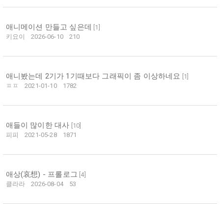
애니메이션 만들고 싶은데
[
1
]
키요이
2026-06-10
210
애니봤는데 2기가 1기때보다 그래픽이 좀 이상하네요
[
1
]
ㅍㅍ
2021-01-10
1782
애들이 많이한 대사
[
10
]
피피
2021-05-28
1871
애상(哀想) - 프롤로그
[
4
]
클라라
2026-08-04
53