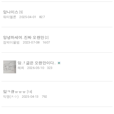
앙나이스
[
5
]
워터멜론
2025-04-01
827
앙녕하세여..진짜 오랜만
[
2
]
점박이물범
2023-07-08
1607
앜...! 긂은 오랜만이다...
해릐
2026-05-10
323
앜ㅋ큐ㅠㅠㅠ
[
14
]
익명(ㅊㅇ)
2025-04-13
792