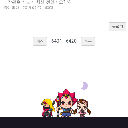
애장판은 카드가 최신 것인가요?
[
2
]
뿔이 좋아
2019-09-07
6003
글쓰기
6401 - 6420
이전
다음