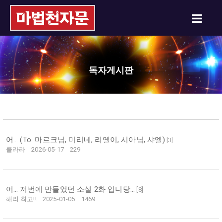
독자게시판
어... (To. 마르크님, 미리네, 리옐이, 시아님, 샤엘)
[
3
]
클라라
2026-05-17
229
어... 저번에 만들었던 소설 2화 입니당...
[
8
]
해리 최고!!
2025-01-05
1469