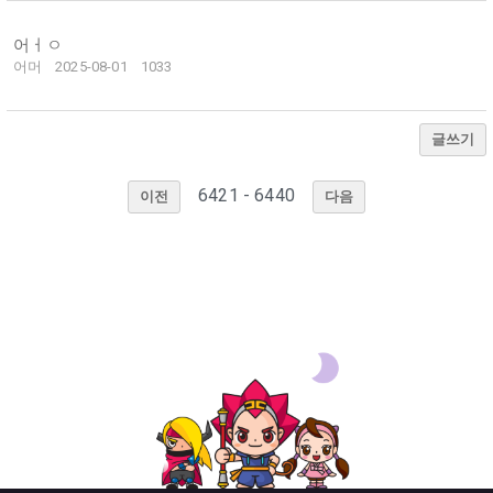
어ㅓㅇ
어머
2025-08-01
1033
글쓰기
6421 - 6440
이전
다음