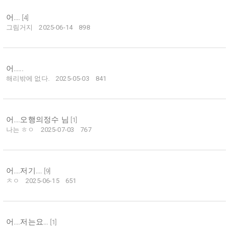
어....
[
4
]
그림거지
2025-06-14
898
어......
해리밖에 없다.
2025-05-03
841
어....오행의정수 님
[
1
]
나는 ㅎㅇ
2025-07-03
767
어....저기....
[
9
]
ㅊㅇ
2025-06-15
651
어....저는요...
[
1
]