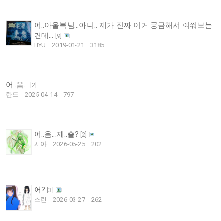
어..아울북님...아니.. 제가 진짜 이거 궁금해서 여쭤보는
건데...
[
9
]
HYU
2019-01-21
3185
어..음...
[
2
]
란드
2025-04-14
797
어..음...제..출?
[
2
]
시아
2026-05-25
202
어?
[
3
]
소린
2026-03-27
262