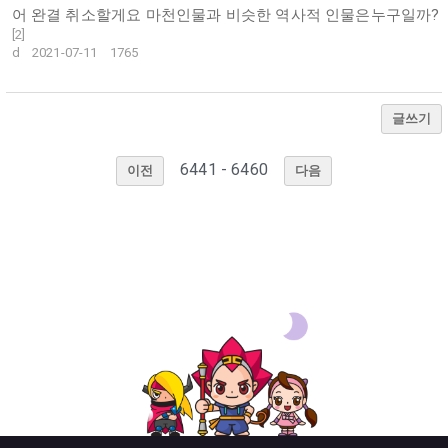
어 완결 취소할게요 마천인물과 비슷한 역사적 인물은누구일까?
[
2
]
d
2021-07-11
1765
글쓰기
6441 - 6460
이전
다음