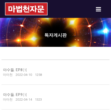
독자게시판
야수들. EP.8
[
1
]
마마천
2022-04-10
1258
야수들. EP.9
[
1
]
마마천
2022-04-14
1323