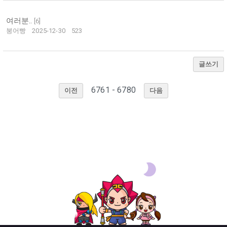
여러분..
[
6
]
붕어빵
2025-12-30
523
글쓰기
6761 - 6780
이전
다음