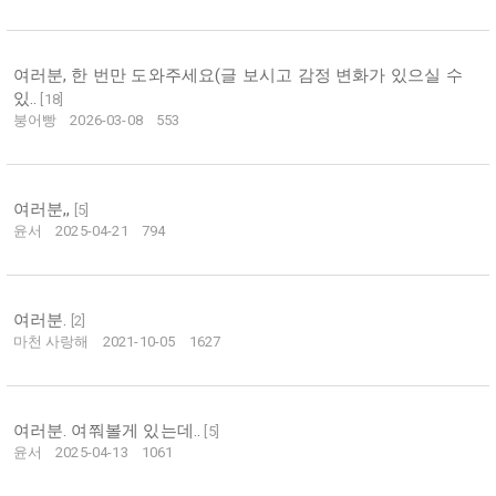
여러분, 한 번만 도와주세요(글 보시고 감정 변화가 있으실 수
있..
[
18
]
붕어빵
2026-03-08
553
여러분,,
[
5
]
윤서
2025-04-21
794
여러분.
[
2
]
마천 사랑해
2021-10-05
1627
여러분. 여쭤볼게 있는데..
[
5
]
윤서
2025-04-13
1061