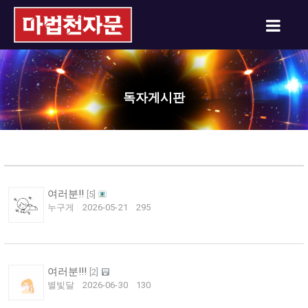
독자게시판
여러분!!
[
5
]
누구게
2026-05-21
295
여러분!!!
[
2
]
별빛달
2026-06-30
130