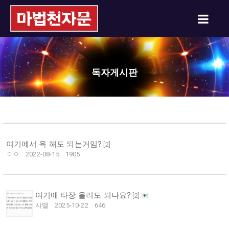
독자게시판
여기에서 욕 해도 되는거임?
[
2
]
ㅇㅇ
2022-08-15
1905
여기에 타장 올려도 되나요?
[
2
]
샤엘
2025-10-22
646