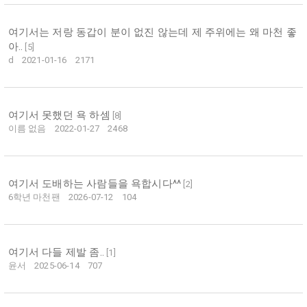
여기서는 저랑 동갑이 분이 없진 않는데 제 주위에는 왜 마천 좋
아..
[
5
]
d
2021-01-16
2171
여기서 못했던 욕 하셈
[
8
]
이름 없음
2022-01-27
2468
여기서 도배하는 사람들을 욕합시다^^
[
2
]
6학년 마천팬
2026-07-12
104
여기서 다들 제발 좀..
[
1
]
윤서
2025-06-14
707