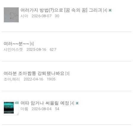
여러가지 방법(?)으로 [꿈 속의 꿈] 그리긔
[
4
]
시아
2026-08-07
30
여러~~분~~
[
6
]
샤인머스캣
2025-08-16
627
여라분 조아짭퉁 강퇴됐나봐요
[
3
]
조아,해리
2022-04-16
1905
여따 암거나 써올릴 예정
[
4
]
마릌
2026-08-04
54