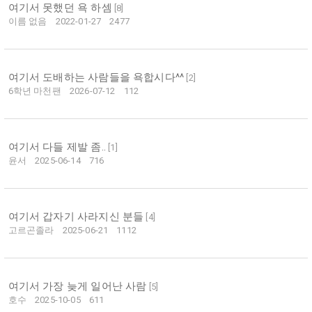
여기서 못했던 욕 하셈
[
8
]
이름 없음
2022-01-27
2477
여기서 도배하는 사람들을 욕합시다^^
[
2
]
6학년 마천팬
2026-07-12
112
여기서 다들 제발 좀..
[
1
]
윤서
2025-06-14
716
여기서 갑자기 사라지신 분들
[
4
]
고르곤졸라
2025-06-21
1112
여기서 가장 늦게 일어난 사람
[
5
]
호수
2025-10-05
611