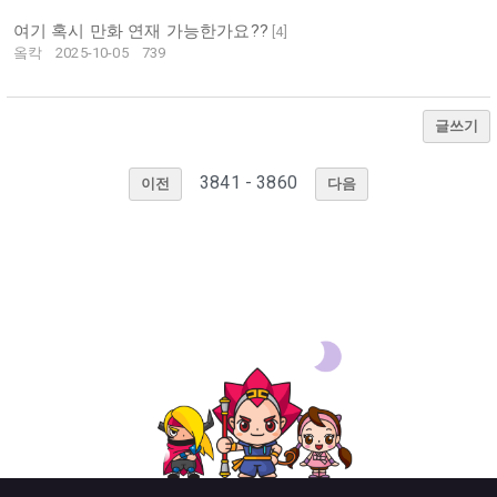
여기 혹시 만화 연재 가능한가요??
[
4
]
옼칵
2025-10-05
739
글쓰기
3841 - 3860
이전
다음