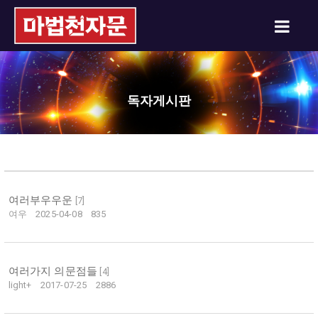
독자게시판
여러부우우운
[
7
]
여우
2025-04-08
835
여러가지 의문점들
[
4
]
light+
2017-07-25
2886