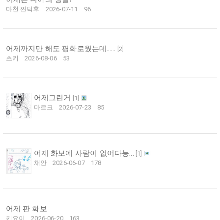
마천 찐덕후
2026-07-11
96
어제까지만 해도 평화로웠는데……
[
2
]
츠키
2026-08-06
53
어제그린거
[
1
]
마르크
2026-07-23
85
어제 화보에 사람이 없어다능...
[
1
]
채안
2026-06-07
178
어제 판 화보
키요이
2026-06-20
163