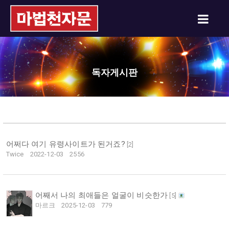
독자게시판
어쩌다 여기 유령사이트가 된거죠?
[
2
]
Twice
2022-12-03
2556
어째서 나의 최애들은 얼굴이 비슷한가
[
5
]
마르크
2025-12-03
779