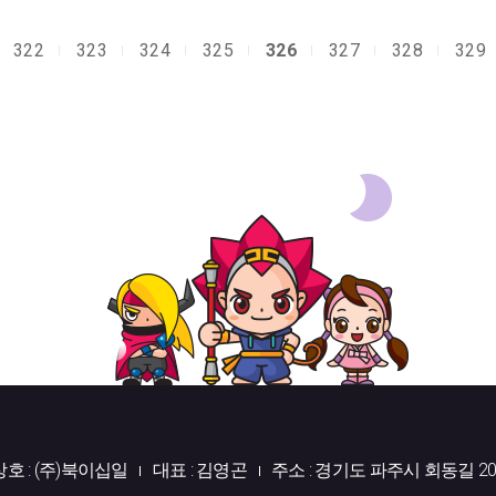
322
323
324
325
326
327
328
329
상호 : (주)북이십일
대표 : 김영곤
주소 : 경기도 파주시 회동길 20