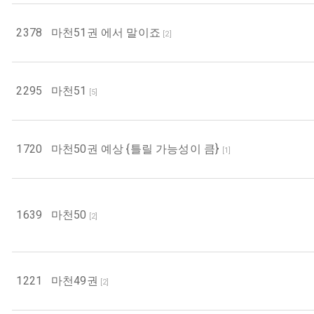
2378
마천51권 에서 말이죠
[
2
]
2295
마천51
[
5
]
1720
마천50권 예상 {틀릴 가능성이 큼}
[
1
]
1639
마천50
[
2
]
1221
마천49권
[
2
]