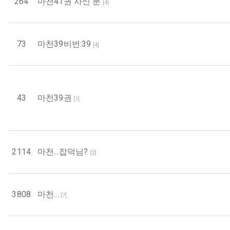
264
마천41권 사신 분
[
4
]
73
마천39비번:39
[
4
]
43
마천39권
[
1
]
2114
마천...잡덕님?
[
2
]
3808
마천...
[
7
]