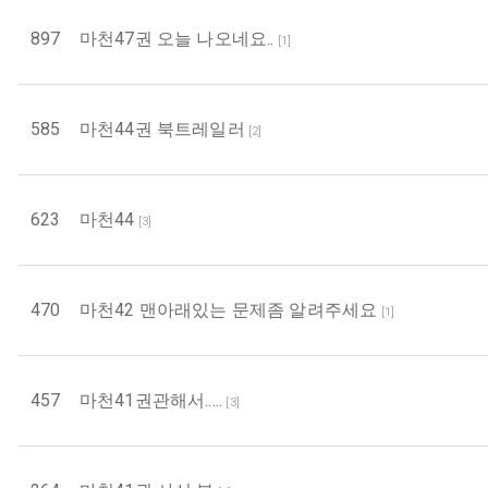
897
마천47권 오늘 나오네요..
[
1
]
585
마천44권 북트레일러
[
2
]
623
마천44
[
3
]
470
마천42 맨아래있는 문제좀 알려주세요
[
1
]
457
마천41권관해서.....
[
3
]