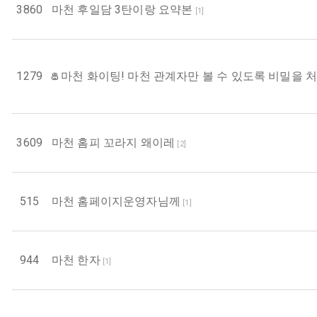
3860
마천 후일담 3탄이랑 요약본
[
1
]
1279
마천 화이팅! 마천 관계자만 볼 수 있도록 비밀을 처
3609
마천 홈피 꼬라지 왜이레
[
2
]
515
마천 홈페이지운영자님께
[
1
]
944
마천 한자
[
1
]