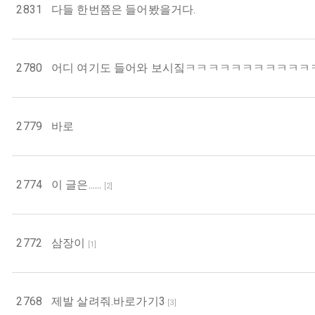
2831
다들 한번쯤은 들어봤을거다.
2780
어디 여기도 들어와 보시짘ㅋㅋㅋㅋㅋㅋㅋㅋㅋㅋㅋ
2779
바로
2774
이 글은......
[
2
]
2772
삼장이
[
1
]
2768
제발 살려줘.바로가기3
[
3
]