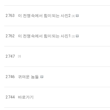
2763
이 전쟁속에서 힘이되는 사진2
[
4
]
2762
이 전쟁속에서 힘이되는 사진1
[
2
]
2747
[
3
]
2746
귀여운 놈들.
2744
바로가기