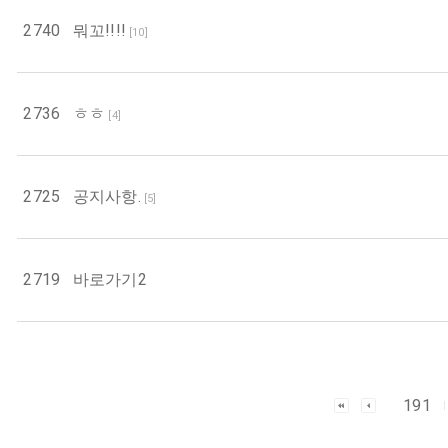
2740
뭐꼬!!!!
[
10
]
2736
ㅎㅎ
[
4
]
2725
공지사항.
[
5
]
2719
바로가기2
191