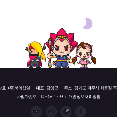
상호 : (주)북이십일
대표 : 김영곤
주소 : 경기도 파주시 회동길 20
사업자번호 : 105-86-11709
개인정보처리방침