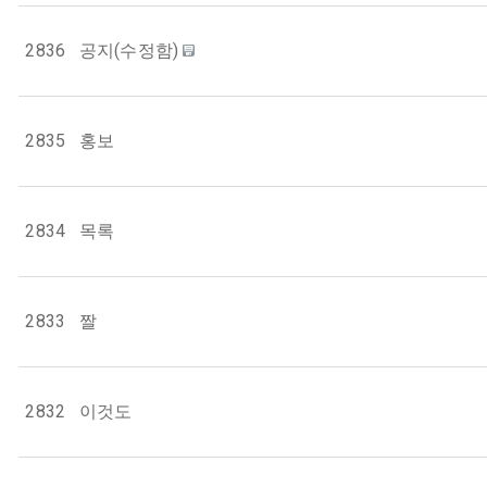
2836
공지(수정함)
2835
홍보
2834
목록
2833
짤
2832
이것도