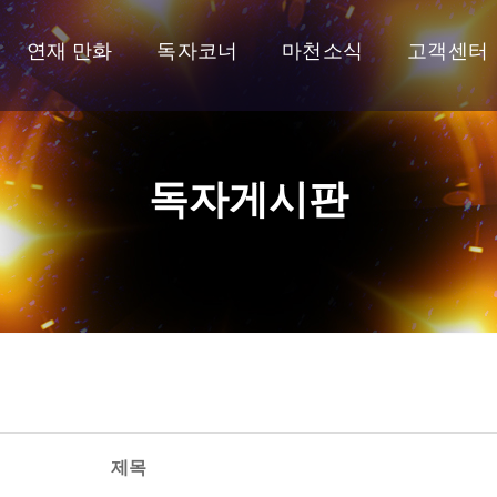
연재 만화
독자코너
마천소식
고객센터
독자게시판
제목