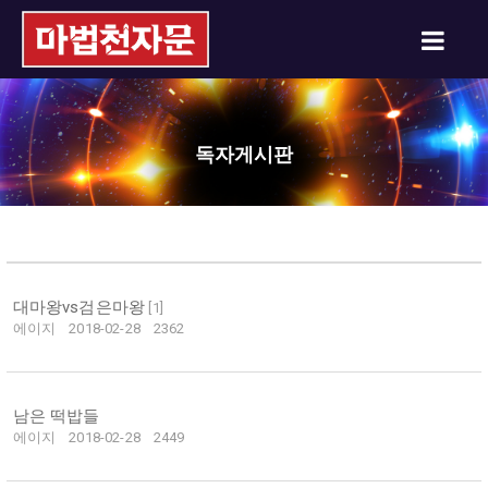
독자게시판
대마왕vs검은마왕
[
1
]
에이지
2018-02-28
2362
남은 떡밥들
에이지
2018-02-28
2449