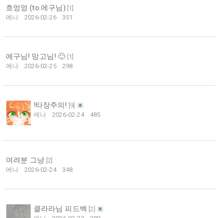
흐엉엉 (to.에구님)
[
1
]
에나
2026-02-26
351
에구님! 망고님! 🙂
[
1
]
에나
2026-02-25
298
!타장주의!
[
9
]
에나
2026-02-24
485
여려분 그냥
[
2
]
에나
2026-02-24
348
클라라님 피드백
[
2
]