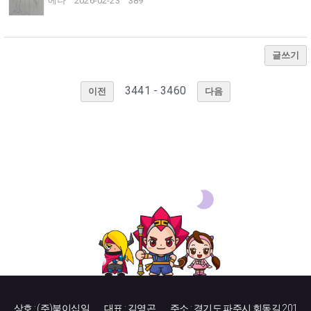
에나
2026-02-23
389
글쓰기
3441 - 3460
이전
다음
상호 : (주)북이십일
대표 : 김영곤
주소 : 경기도 파주시 회동길 201