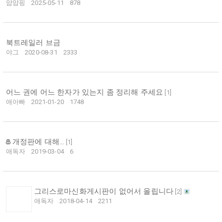
얌얌핑
2025-05-11
878
북트레일러 브금
야그
2020-08-31
2333
어느 권에 어느 한자가 있는지 좀 정리해 주세요
[
1
]
애아빠
2021-01-20
1748
개정판에 대해...
[
1
]
애독자
2019-03-04
6
그리스로마신화게시판이 없어서 올립니다
[
2
]
애독자
2018-04-14
2211