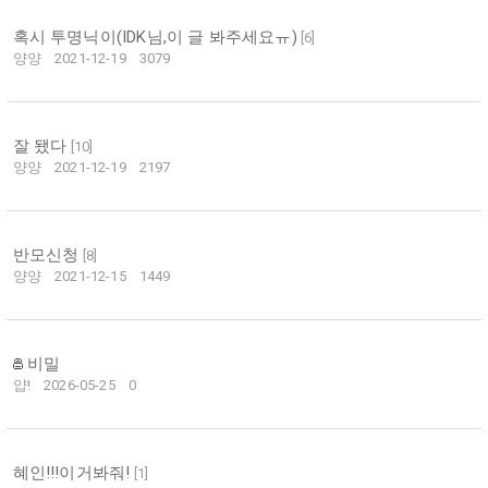
혹시 투명닉이(IDK님,이 글 봐주세요ㅠ)
[
6
]
양양
2021-12-19
3079
잘 됐다
[
10
]
양양
2021-12-19
2197
반모신청
[
8
]
양양
2021-12-15
1449
비밀
얍!
2026-05-25
0
혜인!!!이거봐줘!
[
1
]