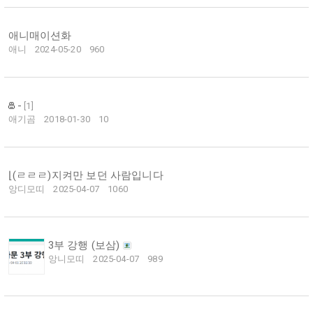
애니매이션화
애니
2024-05-20
960
-
[
1
]
애기곰
2018-01-30
10
⌊(ㄹㄹㄹ)지켜만 보던 사람입니다
앙디모띠
2025-04-07
1060
3부 강행 (보삼)
앙니모띠
2025-04-07
989