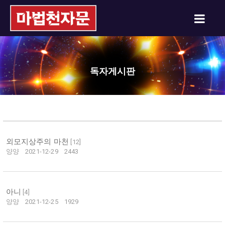
독자게시판
외모지상주의 마천
[
12
]
양양
2021-12-29
2443
아니
[
4
]
양양
2021-12-25
1929