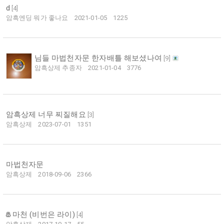
d
[
4
]
암흑엔딩 뭐가 좋나요
2021-01-05
1225
님들 마법천자문 한자배틀 해보셨나여
[
9
]
암흑상제 추종자
2021-01-04
3776
암흑상제 너무 찌질해요
[
3
]
암흑상제
2023-07-01
1351
마법천자문
암흑상제
2018-09-06
2366
마천 (비번은 라이)
[
4
]