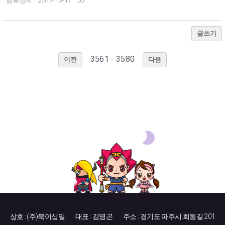
암흑상제
2017-10-17
55
글쓰기
3561 - 3580
이전
다음
상호 : (주)북이십일
대표 : 김영곤
주소 : 경기도 파주시 회동길 201