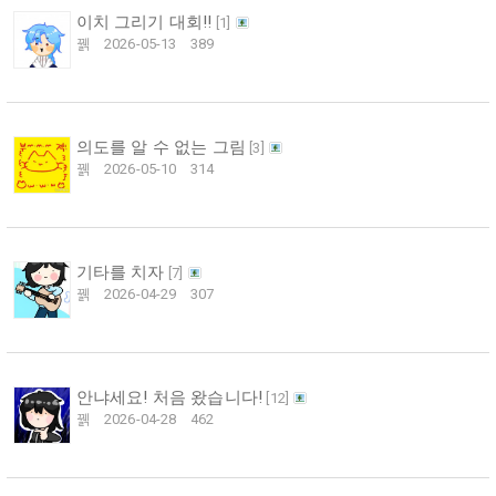
이치 그리기 대회!!
[
1
]
꿹
2026-05-13
389
의도를 알 수 없는 그림
[
3
]
꿹
2026-05-10
314
기타를 치자
[
7
]
꿹
2026-04-29
307
안냐세요! 처음 왔습니다!
[
12
]
꿹
2026-04-28
462