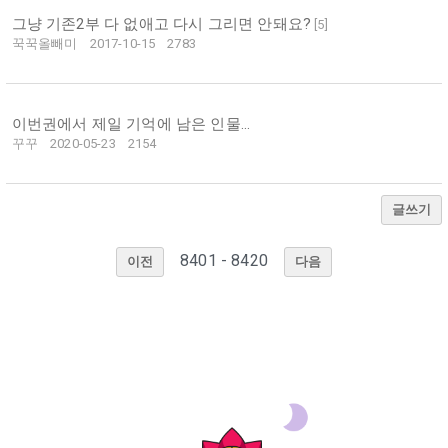
그냥 기존2부 다 없애고 다시 그리면 안돼요?
[
5
]
꾹꾹올빼미
2017-10-15
2783
이번권에서 제일 기억에 남은 인물...
꾸꾸
2020-05-23
2154
글쓰기
8401 - 8420
이전
다음