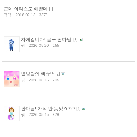
근데 아티스도 예쁜데
[
1
]
뀨뀨
2018-02-13
3373
자캐입니다! 글구 판다님!
[
3
]
꿹
2026-05-20
266
별빛달의 행☆벅
[
2
]
꿹
2026-05-16
285
판다님! 아직 안 늦었죠???
[
1
]
꿹
2026-05-15
328