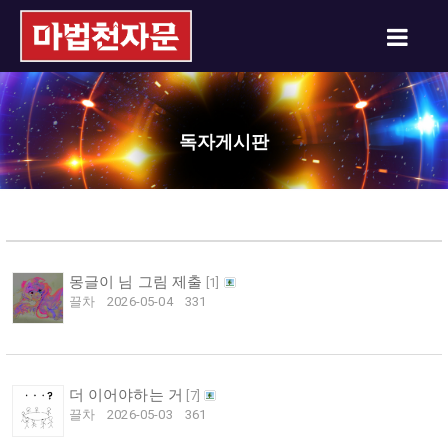
독자게시판
몽글이 님 그림 제출
[
1
]
끌차
2026-05-04
331
더 이어야하는 거
[
7
]
끌차
2026-05-03
361