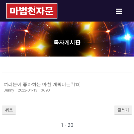
독자게시판
여러분이 좋아하는 마천 캐릭터는?
[
13
]
Sunny
2022-01-13
3690
뒤로
글쓰기
1 - 20