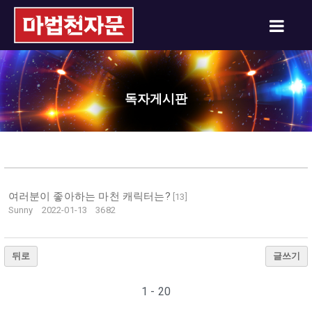
독자게시판
여러분이 좋아하는 마천 캐릭터는?
[
13
]
Sunny
2022-01-13
3682
뒤로
글쓰기
1 - 20