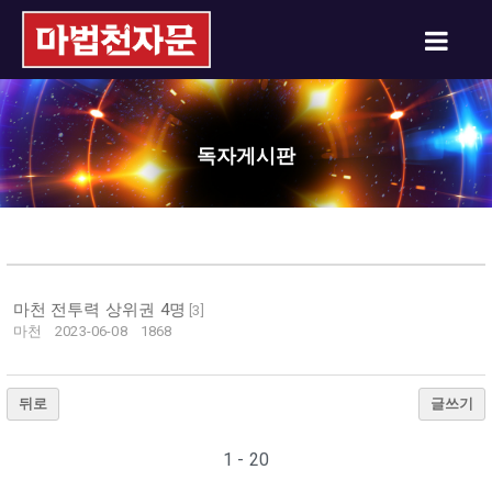
독자게시판
마천 전투력 상위권 4명
[
3
]
마천
2023-06-08
1868
뒤로
글쓰기
1 - 20