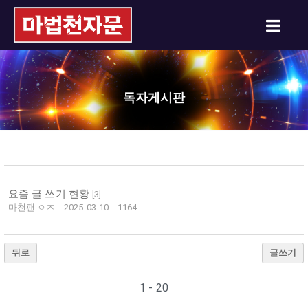
독자게시판
요즘 글 쓰기 현황
[
3
]
마천팬 ㅇㅈ
2025-03-10
1164
뒤로
글쓰기
1 - 20