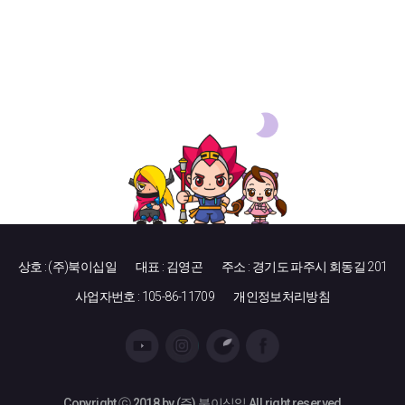
상호 : (주)북이십일
대표 : 김영곤
주소 : 경기도 파주시 회동길 201
사업자번호 : 105-86-11709
개인정보처리방침
Copyright ⓒ 2018 by (주) 북이십일 All right reserved