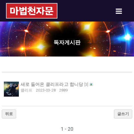
독자게시판
새로 들어온 클리프라고 합니당
[
3
]
클리프
2023-03-28
2889
뒤로
글쓰기
1 - 20