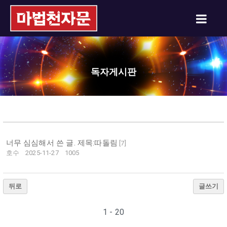
독자게시판
너무 심심해서 쓴 글. 제목:따돌림
[
7
]
호수
2025-11-27
1005
뒤로
글쓰기
1 - 20