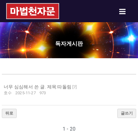
독자게시판
너무 심심해서 쓴 글. 제목:따돌림
[
7
]
호수
2025-11-27
973
뒤로
글쓰기
1 - 20