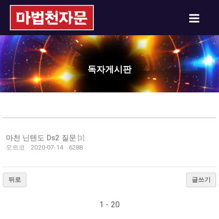
독자게시판
마천 닌텐도 Ds2 질문
[
3
]
오르코
2020-07-14
6288
뒤로
글쓰기
1 - 20