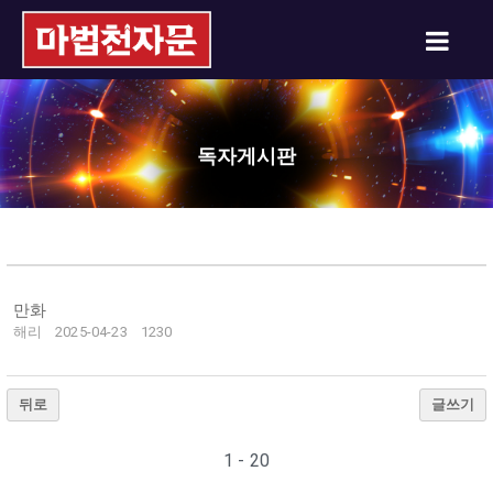
독자게시판
만화
해리
2025-04-23
1230
뒤로
글쓰기
1 - 20