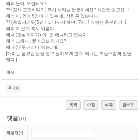
해리:들어..오실레요?
??:(잠시 고민하다가) 혹시 해리님 한분이세요? 식량은 있고요...?
해리:아, 안에 5명이 더 있는데.. 식량은 있습니다.
??:(중얼거리듯)5명 더.. 나까지 하면.. 7명..? 식량은 충분한가..?
해리:저 근데 혹시 이름이..
에나:(망설이다가) 아.. 전 에나라고 합니다.
해리:그래서.. 들어오실 건가요?
에나:(머뭇거리다가)음.. 네...
[해리는 잠겼던 문을 열고 들어오게 한다. 에나는 조심스럽게 발을
땐다.]
계속!
#낙원
목록
수정
삭제
글쓰기
댓글
[
11
]
작성자(*)