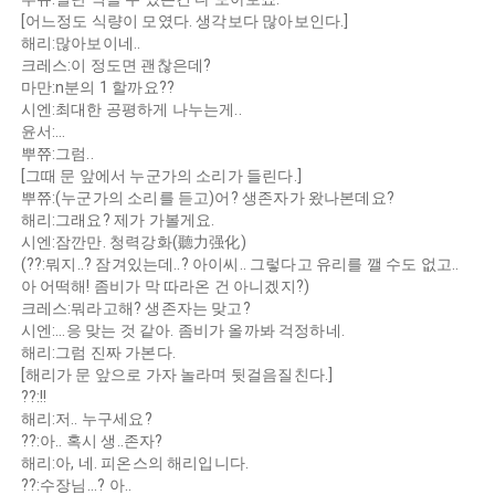
[어느정도 식량이 모였다. 생각보다 많아보인다.]
해리:많아보이네..
크레스:이 정도면 괜찮은데?
마만:n분의 1 할까요??
시엔:최대한 공평하게 나누는게..
윤서:...
뿌쮸:그럼..
[그때 문 앞에서 누군가의 소리가 들린다.]
뿌쮸:(누군가의 소리를 듣고)어? 생존자가 왔나본데요?
해리:그래요? 제가 가볼게요.
시엔:잠깐만. 청력강화(聽力强化)
(??:뭐지..? 잠겨있는데..? 아이씨.. 그렇다고 유리를 깰 수도 없고..
아 어떡해! 좀비가 막 따라온 건 아니겠지?)
크레스:뭐라고해? 생존자는 맞고?
시엔:...응 맞는 것 같아. 좀비가 올까봐 걱정하네.
해리:그럼 진짜 가본다.
[해리가 문 앞으로 가자 놀라며 뒷걸음질친다.]
??:!!
해리:저.. 누구세요?
??:아.. 혹시 생..존자?
해리:아, 네. 피온스의 해리입니다.
??:수장님...? 아..