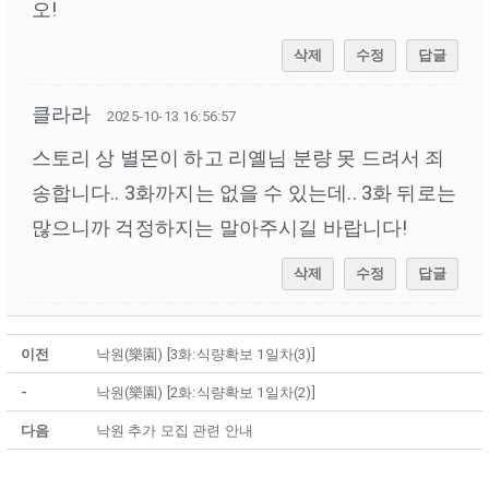
오!
삭제
수정
답글
클라라
2025-10-13 16:56:57
스토리 상 별몬이 하고 리옐님 분량 못 드려서 죄
송합니다.. 3화까지는 없을 수 있는데.. 3화 뒤로는
많으니까 걱정하지는 말아주시길 바랍니다!
삭제
수정
답글
이전
낙원(樂園) [3화:식량확보 1일차(3)]
-
낙원(樂園) [2화:식량확보 1일차(2)]
다음
낙원 추가 모집 관련 안내