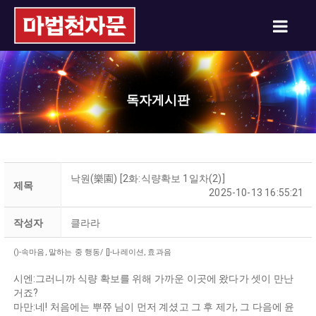
독자게시판
낙원(樂園) [2화:식량확보 1일차(2)]
제목
2025-10-13 16:55:21
작성자
클라라
()-속마음, 말하는 중 행동/ []-나레이션, 효과음
시엔:그러니까 식량 확보를 위해 가까운 이곳에 왔다가 셋이 만난
거죠?
마만:네! 처음에는 뿌쮸 님이 먼저 계셨고 그 후 제가, 그 다음에 윤