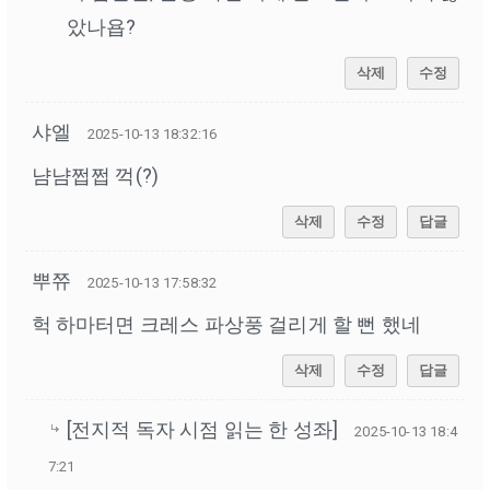
았나욥?
삭제
수정
샤엘
2025-10-13 18:32:16
냠냠쩝쩝 꺽(?)
삭제
수정
답글
뿌쮸
2025-10-13 17:58:32
헉 하마터면 크레스 파상풍 걸리게 할 뻔 했네
삭제
수정
답글
[전지적 독자 시점 읽는 한 성좌]
2025-10-13 18:4
7:21