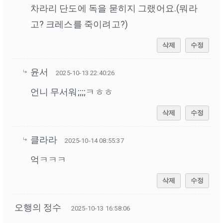
차라리 단도에 독을 묻히지 그랬어요.(뭐라
고? 크레스를 죽이려고?)
삭제
수정
윤서
2025-10-13 22:40:26
언니 무서워;;;;ㅋㅎㅎ
삭제
수정
클라라
2025-10-14 08:55:37
억ㅋㅋㅋ
삭제
수정
오행의 정수
2025-10-13 16:58:06