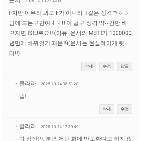
윤서
2025-10-13 22:40:00
F지만 아무리 봐도 F가 아니라 T같은 성격ㅋㅎㅎ
맘에 드는구만여ㅕㅕ!! 아 글구 성격 약~간만 바
꾸자면 ISFJ로요!! (이유: 윤서의 MBTI가 1000000
년만에 바뀌엇기 때문!!)(윤서는 현실적이게 됫
다!!)
삭제
수정
답글
클라라
2025-10-14 08:53:28
넵!
삭제
수정
클라라
2025-10-14 17:30:49
아 잠깐만, 분명 저번 화에 반모한다고 하지 않