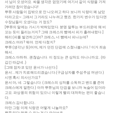
서 님이 오셨어요. 싸울 생각은 없었기에 여기서 같이 식량을 가져
가려던 참이였습니다!
뿌쮸:사람들이 집밖으로 안 나오려고 하다 보니까 식량이 꽤 남았
더라고요~ 그래서 그거라도 나누려고 했죠. 한가지 변수가 있다면
수장님들이 오셨다는 거 정도?
[뿌쮸의 말에는 가시가 박혀있었다. 분명 말투는 부드러운데 왜 비
꼬는 듯이 들리는거지? 그때 크레스의 뺨에서 피가 흘려내렸다.]
해리:(피를 발견하고)어? 크레스, 너 뺨에서 피나는데?
크레스:어라? 뭐야. 언제 다쳤지?
뿌쮸:(생각난 듯)어머, 제가 던진 단검에 스쳤나봅니다..! 이거 죄송
해서..
크레스:아하하.. 괜찮습니다. 이 정도는 큰 상처도 아니니까요.. (따
갑긴 따갑네..)
[그때 잠자코 있던 윤서가 나선다.]
윤서:...제가 치료해드리겠습니다.(구급상자를 주섬주섬 꺼낸다.)
시엔:혹시 의사신가요?
윤서:아, 네. 그렇습니다. (크레스의 상처를 소독하고 밴드를 즌며
크레스에게 말한다.) 아까 뿌쮸님의 단검을 보니까 녹슬어 있더라
고요. 파상풍의 위험이 있으니 이렇게 빨리 대처하는 편이 좋습니
다.
크레스:감사합니다..
마만:그럼 이제 식량은 어떻게 나눌까요?
뿌쮸:일단 먹을 수 있는건 다 모아보죠.