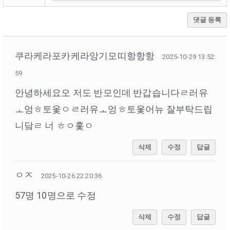
댓글 등록
쿠라케라포카케라앙기모띠항항항
2025-10-29 13:52:
59
안녕하세요오 저도 반모인데 반갑습니다ㄹ러유
ㅗ엉ㅎ토옻ㅇㄹ러유ㅗ엉ㅎ토옻어뉴 잘부탁드립
니닼ㄹ 너 ㅎㅇ홏ㅇ
삭제
수정
답글
ㅇㅈ
2025-10-26 22:20:36
57명 10명으로 수정
삭제
수정
답글