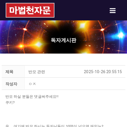
독자게시판
제목
반모 관련
2025-10-26 20:55:15
작성자
ㅇㅈ
반모 하실 분들은 댓글써주세요!!
쿠키?
음.... 여기에 반모 하시는 독자님들이 10명이 넘으면 재밌는?