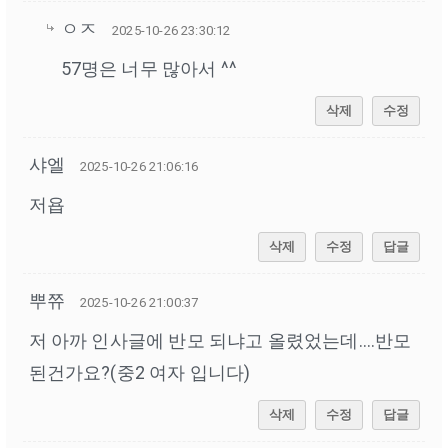
ㅇㅈ
2025-10-26 23:30:12
57명은 너무 많아서 ^^
삭제
수정
샤엘
2025-10-26 21:06:16
저욥
삭제
수정
답글
뿌쮸
2025-10-26 21:00:37
저 아까 인사글에 반모 되냐고 올렸었는데....반모
된건가요?(중2 여자 입니다)
삭제
수정
답글