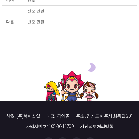
이전
반모
-
반모 관련
다음
반모 관련
상호 : (주)북이십일
대표 : 김영곤
주소 : 경기도 파주시 회동길 201
사업자번호 : 105-86-11709
개인정보처리방침