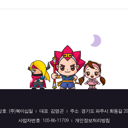
상호 : (주)북이십일
대표 : 김영곤
주소 : 경기도 파주시 회동길 20
사업자번호 : 105-86-11709
개인정보처리방침