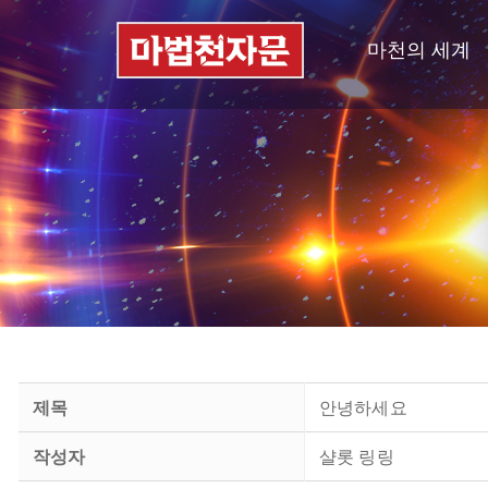
마천의 세계
제목
안녕하세요
작성자
샬롯 링링