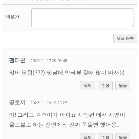
내용(*)
댓글 등록
펜타곤
2025-11-17 20:03:45
많이 당함(???) 옛날에 인터뷰 할때 많이 마자봄
삭제
수정
답글
꽃토끼
2025-11-16 12:23:27
아! 그리고 ㅇㅇ이가 아파요 시엔편 에서 시엔이
울고불고 하는 장면에센 진짜 죽을뻔 했어용...
삭제
수정
답글