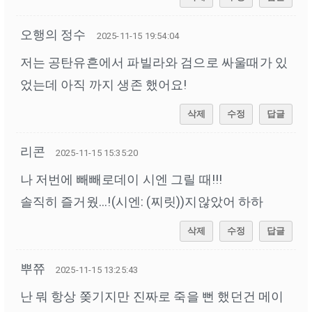
오행의 정수
2025-11-15 19:54:04
저는 공탄유흔에서 파빌라와 검으로 싸울때가 있
었는데 아직 까지 생존 했어요!
삭제
수정
답글
리콘
2025-11-15 15:35:20
나 저번에 빼빼로데이 시엔 그릴 때!!!
솔직히 즐거웠...!(시엔: (찌릿))지않았어 하하
삭제
수정
답글
뿌쮸
2025-11-15 13:25:43
난 뭐 항상 쫒기지만 진짜로 죽을 뻔 했던건 메이