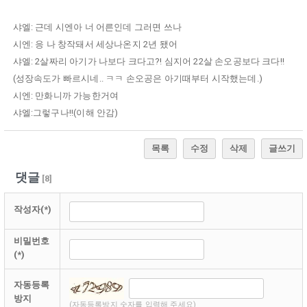
샤엘: 근데 시엔아 너 어른인데 그러면 쓰나
시엔: 응 나 창작돼서 세상나온지 2년 됐어
샤엘: 2살짜리 아기가 나보다 크다고?! 심지어 22살 손오공보다 크다!!
(성장속도가 빠르시네.. ㅋㅋ 손오공은 아기때부터 시작했는데.)
시엔: 만화니까 가능한거여
샤엘:그렇구나!!(이해 안감)
목록
수정
삭제
글쓰기
댓글
[
8
]
작성자(*)
비밀번호
(*)
자동등록
방지
(자동등록방지 숫자를 입력해 주세요)