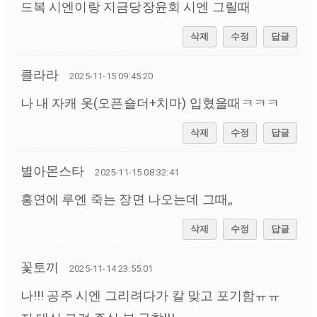
드복 시엔이랑 지금당장윤회 시엔 그릴때
삭제
수정
답글
클라라
2025-11-15 09:45:20
나 내 자캐 옷(오픈숄더+치마) 입혔을때ㅋㅋㅋ
삭제
수정
답글
별아몬스타
2025-11-15 08:32:41
홍연에 루엔 죽는 장면 나오는데 그때,,
삭제
수정
답글
꽃토끼
2025-11-14 23:55:01
나!!! 공주 시엔 그리려다가 칼 맞고 포기함ㅠㅠ