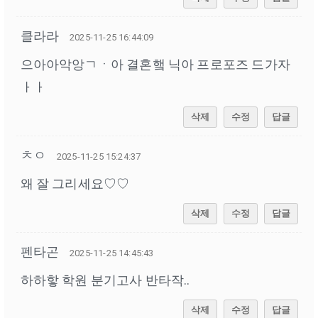
클라라
2025-11-25 16:44:09
으아아악앙ㄱㆍ아 결혼햌 닉아 프로포즈 드가자
ㅏㅏ
삭제
수정
답글
ㅊㅇ
2025-11-25 15:24:37
왜 잘 그리세요♡♡
삭제
수정
답글
펜타곤
2025-11-25 14:45:43
하하핳 학원 분기고사 반타작..
삭제
수정
답글