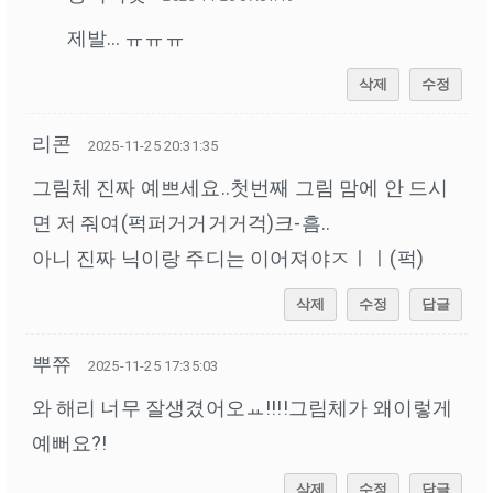
제발… ㅠㅠㅠ
삭제
수정
리콘
2025-11-25 20:31:35
그림체 진짜 예쁘세요..첫번째 그림 맘에 안 드시
면 저 줘여(퍽퍼거거거거걱)크-흠..
아니 진짜 닉이랑 주디는 이어져야ㅈㅣㅣ(퍽)
삭제
수정
답글
뿌쮸
2025-11-25 17:35:03
와 해리 너무 잘생겼어오ㅛ!!!!그림체가 왜이렇게
예뻐요?!
삭제
수정
답글