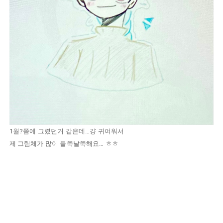
1월?쯤에 그렸던거 같은데…걍 귀여워서
제 그림체가 많이 들쭉날쭉해요… ㅎㅎ