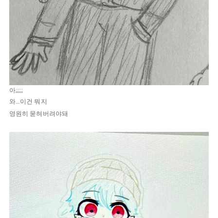
아;;;;;
와…이건 뭐지
영원히 묻혀버려야돼