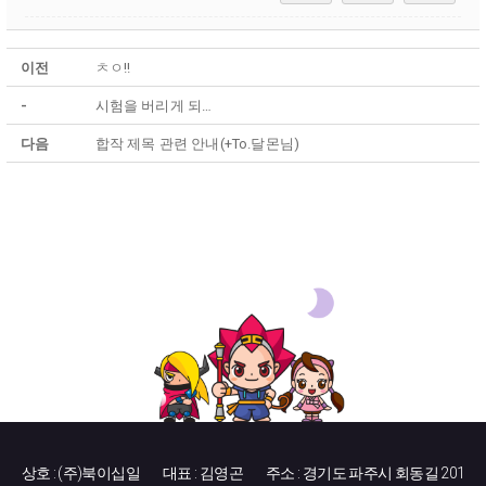
이전
ㅊㅇ!!
-
시험을 버리게 되…
다음
합작 제목 관련 안내(+To.달몬님)
상호 : (주)북이십일
대표 : 김영곤
주소 : 경기도 파주시 회동길 201