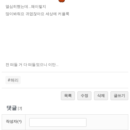
열심히했는데…왜이렇지
많이봐줘요 귀엽잖아요 세상에 커플룩
전 떠들 거 다 떠들었으니 이만…
#해리
목록
수정
삭제
글쓰기
댓글
[
7
]
작성자(*)