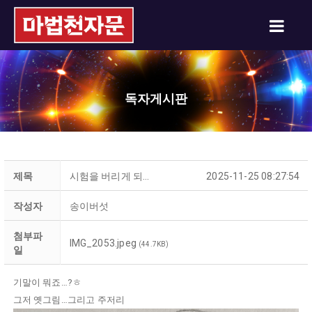
독자게시판
제목
시험을 버리게 되…
2025-11-25 08:27:54
작성자
송이버섯
첨부파
IMG_2053.jpeg
(44.7KB)
일
기말이 뭐죠…?ㅎ
그저 옛그림…그리고 주저리