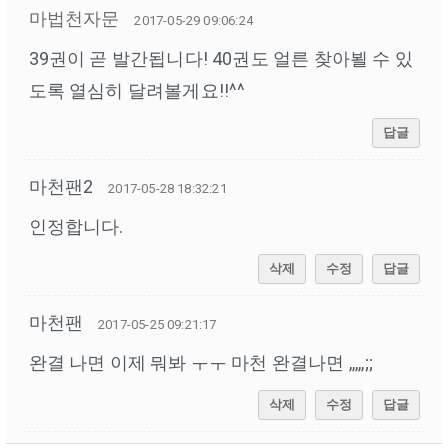
마법천자문
2017-05-29 09:06:24
39권이 곧 발간됩니다! 40권도 얼른 찾아뵐 수 있
도록 열심히 달려볼게요!!^^
답글
마천팬2
2017-05-28 18:32:21
인정합니다.
삭제
수정
답글
마천팬
2017-05-25 09:21:17
완결 나면 이제 뭐봐 ㅜㅜ 마천 완결나면 ,,,,,;;
삭제
수정
답글