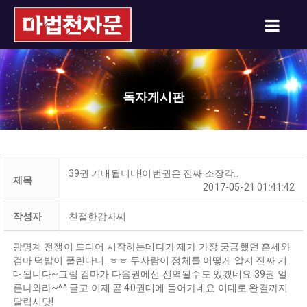
독자게시판
39권 기대됩니다!이번권은 진짜 소장각..
제목
2017-05-21 01:41:42
작성자
친절한감자씨
광명계 전쟁이 드디어 시작하는데다가 제가 가장 궁금했던 혼세와
검마 떡밥이 풀린다니..ㅎㅎ 두사람이 정체를 어떻게 알지 진짜 기
대됩니다~그럼 검마가 다음권에선 선역될수도 있겠네요 39권 얼
른나와라~^^ 글고 이제 곧 40권대에 들어가네요 이대로 완결까지
달립시닷!