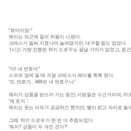
"흐아아암-"
해리는 피곤에 절여 하품이 나왔다.
크레스가 벌써 지쳤냐며 놀려댔지만, 대꾸할 힘도 없었다.
1시간 가량 진행된 럭키 드로우는 끝날 기미가 없었고, 중
"야! 네 번호야."
스르르 잠에 들 때 즈음 크레스가 해리를 툭툭 쳤다.
'엇, 번호가... 486번 내 번호구나.'
해리가 상품을 받으러 가는 동안, 사람들은 수근거리며, 꺄
'왜 웃지...'
해리는 웃는 이유가 궁금하긴 했지만, 빨리 받고 자리로 돌
그때, 럭키 드로우가 한 번 더 추첨되었다.
'뭐지? 상품이 두 개인 건가?'