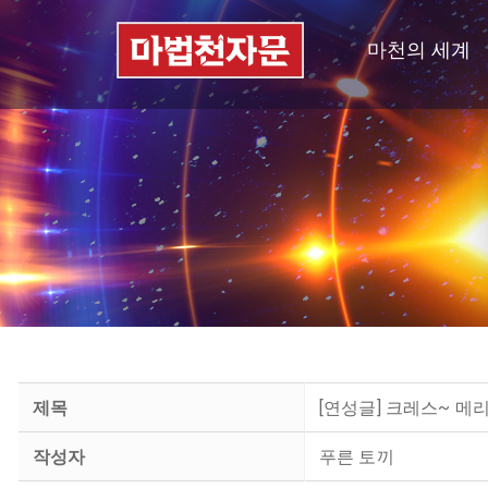
마천의 세계
제목
[연성글] 크레스~ 메
작성자
푸른 토끼