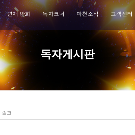
연재 만화
독자코너
마천소식
고객센터
독자게시판
리 솔크